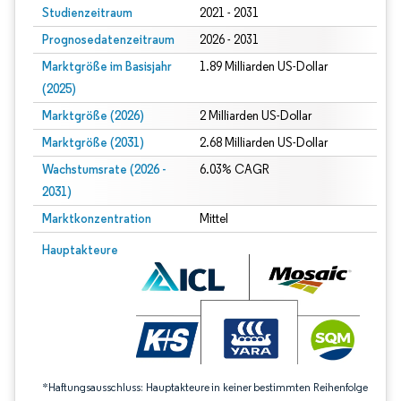
Studienzeitraum
2021 - 2031
Prognosedatenzeitraum
2026 - 2031
Marktgröße im Basisjahr
1.89 Milliarden US-Dollar
(2025)
Marktgröße (2026)
2 Milliarden US-Dollar
Marktgröße (2031)
2.68 Milliarden US-Dollar
Wachstumsrate (2026 -
6.03% CAGR
2031)
Marktkonzentration
Mittel
Bild © Mordor Intelligence. Wiederverwendung erfordert Namensnennung gem
Hauptakteure
*Haftungsausschluss: Hauptakteure in keiner bestimmten Reihenfolge