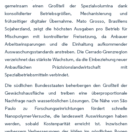
gemeinsam einen Großteil der Spezialvolumina dank
konsolidierter Betriebsgrößen, Mechanisierung und
frühzeitiger digitaler Übernahme. Mato Grosso, Brasiliens
Sojaherzland, zeigt die höchsten Ausgaben pro Betrieb für
Mischungen mit kontrollierter Freisetzung, da Anbauer
Arbeitseinsparungen und die Einhaltung aufkommender
Auswaschungsstandards anstreben. Die Cerrado-Grenzregion
verzeichnet das stärkste Wachstum, da die Einbeziehung neuer
Anbauflächen Präzisionslandwirtschaft mit
Spezialbetriebsmitteln verbindet.
Die südlichen Bundesstaaten beherbergen den Großteil der
Gewächshausfläche und treiben eine überproportionale
Nachfrage nach wasserlöslichen Lösungen. Die Nähe von São
Paulo zu Forschungseinrichtungen fördert schnelle
Nanopolymer-Versuche, die landesweit Auswirkungen haben
werden, sobald Kostenparität erreicht ist. Inzwischen
verbessern Verbesserungen der Häfen im nördlichen Bogen