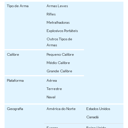
Tipo de Arma
Armas Leves
Rifles
Metralhadoras
Explosivos Portáteis
Outros Tipos de
Armas
Calibre
Pequeno Calibre
Médio Calibre
Grande Calibre
Plataforma
Aérea
Terrestre
Naval
Geografia
América do Norte
Estados Unidos
Canadá
Europa
Reino Unido