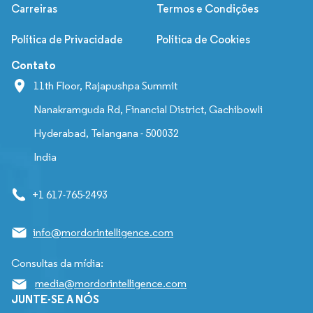
Carreiras
Termos e Condições
Política de Privacidade
Política de Cookies
Contato
11th Floor, Rajapushpa Summit
Nanakramguda Rd, Financial District, Gachibowli
Hyderabad, Telangana - 500032
India
+1 617-765-2493
info@mordorintelligence.com
Consultas da mídia:
media@mordorintelligence.com
JUNTE-SE A NÓS