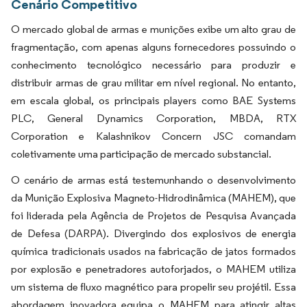
Cenário Competitivo
O mercado global de armas e munições exibe um alto grau de
fragmentação, com apenas alguns fornecedores possuindo o
conhecimento tecnológico necessário para produzir e
distribuir armas de grau militar em nível regional. No entanto,
em escala global, os principais players como BAE Systems
PLC, General Dynamics Corporation, MBDA, RTX
Corporation e Kalashnikov Concern JSC comandam
coletivamente uma participação de mercado substancial.
O cenário de armas está testemunhando o desenvolvimento
da Munição Explosiva Magneto-Hidrodinâmica (MAHEM), que
foi liderada pela Agência de Projetos de Pesquisa Avançada
de Defesa (DARPA). Divergindo dos explosivos de energia
química tradicionais usados na fabricação de jatos formados
por explosão e penetradores autoforjados, o MAHEM utiliza
um sistema de fluxo magnético para propelir seu projétil. Essa
abordagem inovadora equipa o MAHEM para atingir altas