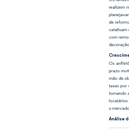
realizem 
planejava
de reform
catalisam 
com remoç
decoração
Crescime
Os anfitri
prazo muit
mão de ob
taxas por
tornando 
locatários
o mercado
Análise 