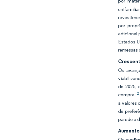
por mater
unifamili
revestime
por propr
adicional
Estados U
remessas 
Crescent
Os avanço
viabiliza
de 2025, 
[2
compra.
a valores 
de prefer
parede e d
Aumento 
Os rendime