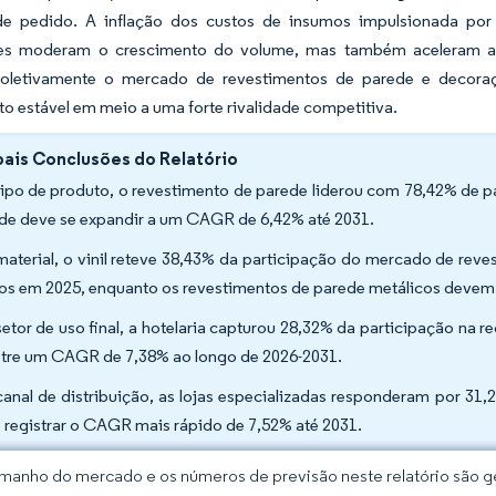
e pedido. A inflação dos custos de insumos impulsionada por 
res moderam o crescimento do volume, mas também aceleram a 
letivamente o mercado de revestimentos de parede e decoraç
o estável em meio a uma forte rivalidade competitiva.
pais Conclusões do Relatório
tipo de produto, o revestimento de parede liderou com 78,42% de p
de deve se expandir a um CAGR de 6,42% até 2031.
material, o vinil reteve 38,43% da participação do mercado de re
os em 2025, enquanto os revestimentos de parede metálicos devem
setor de uso final, a hotelaria capturou 28,32% da participação na
stre um CAGR de 7,38% ao longo de 2026-2031.
canal de distribuição, as lojas especializadas responderam por 31
 registrar o CAGR mais rápido de 7,52% até 2031.
manho do mercado e os números de previsão neste relatório são ge