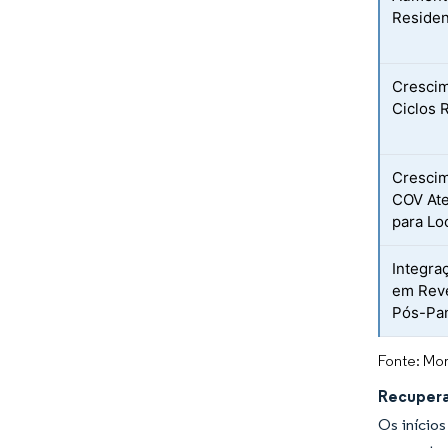
Residen
Crescim
Ciclos 
Crescim
COV Ate
para Lo
Integra
em Reve
Pós-Pa
Fonte: Mor
Recupera
Os início