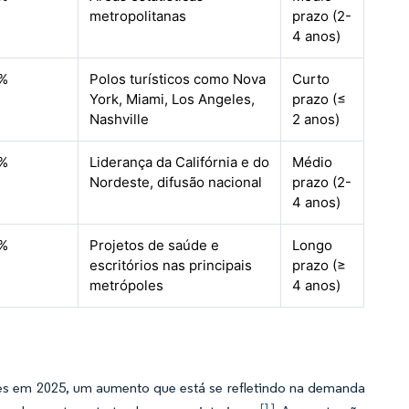
metropolitanas
prazo (2-
4 anos)
7%
Polos turísticos como Nova
Curto
York, Miami, Los Angeles,
prazo (≤
Nashville
2 anos)
6%
Liderança da Califórnia e do
Médio
Nordeste, difusão nacional
prazo (2-
4 anos)
5%
Projetos de saúde e
Longo
escritórios nas principais
prazo (≥
metrópoles
4 anos)
des em 2025, um aumento que está se refletindo na demanda
[1]