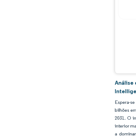
Análise
Intellig
Espera-se
bilhões e
2031. O i
interior m
a dominar