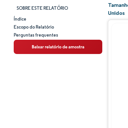
Tamanho
SOBRE ESTE RELATÓRIO
Unidos
Índice
Tamanho e participação de mercado
Escopo do Relatório
Perguntas frequentes
Análise de mercado
Tendências e insights
Análise de segmentos
Análise geográfica
Panorama competitivo
Principais jogadores
Desenvolvimentos da indústria