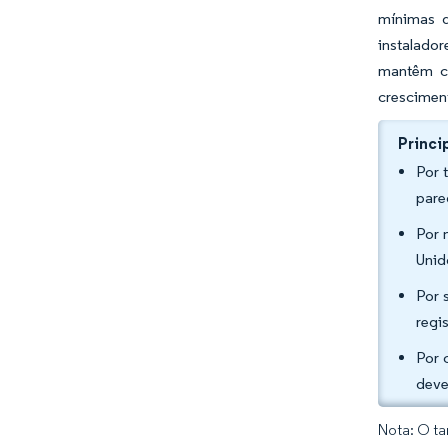
mínimas d
instalado
mantêm co
cresciment
Princi
Por 
pare
Por 
Unid
Por 
regi
Por 
deve
Nota: O ta