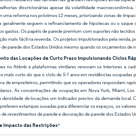
melhorias discricionárias apesar da volatilidade macroeconômica
m uma reforma nos próximos 12 meses, priorizando zonas de impact
a geralmente seguem o refinanciamento de hipotecas ou o saque d
os gastos. Os papéis de parede premium com suportes não tecidos 
ão mais fácil na revenda. Os projetos impulsionados pela renda, 
 de parede dos Estados Unidos mesmo quando os orçamentos de ní
nto das Locações de Curto Prazo Impulsionando Ciclos Ráp
ões no Airbnb e plataformas similares renovam os interiores a ca
o mais curto do que o ciclo de 5-7 anos em residências ocupadas p
ra de empreiteiros, permitindo que os operadores respondam rapi
 danos. As concentrações de ocupação em Nova York, Miami, Los A
a densidade de locações um indicador preciso da demanda local. 
 preferem estampas ousadas para diferenciar os espaços, os valore
 de revestimentos de parede e decoração de parede dos Estados U
de Impacto das Restrições
*