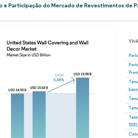
 e Participação do Mercado de Revestimentos de P
Visã
Perí
Perí
Prev
Tama
base
Tama
Imagem © Mordor Intelligence. O reuso requer atribuiç
Tama
Taxa
2031
Conc