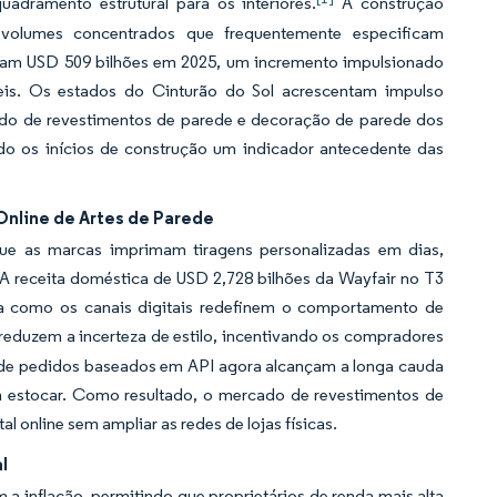
dramento estrutural para os interiores.
A construção
m volumes concentrados que frequentemente especificam
iram USD 509 bilhões em 2025, um incremento impulsionado
veis. Os estados do Cinturão do Sol acrescentam impulso
do de revestimentos de parede e decoração de parede dos
do os inícios de construção um indicador antecedente das
Online de Artes de Parede
ue as marcas imprimam tiragens personalizadas em dias,
 A receita doméstica de USD 2,728 bilhões da Wayfair no T3
ta como os canais digitais redefinem o comportamento de
reduzem a incerteza de estilo, incentivando os compradores
is de pedidos baseados em API agora alcançam a longa cauda
em estocar. Como resultado, o mercado de revestimentos de
online sem ampliar as redes de lojas físicas.
l
 inflação, permitindo que proprietários de renda mais alta