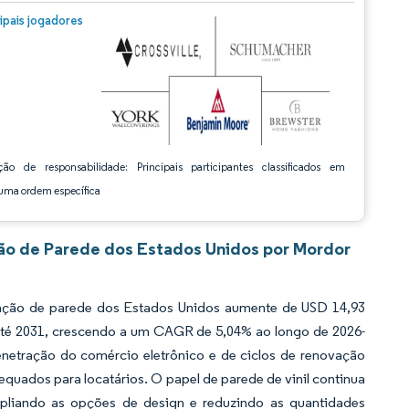
m © Mordor Intelligence. O reuso requer atribuição conforme CC BY 4.0.
cipais jogadores
ção de responsabilidade: Principais participantes classificados em
ma ordem específica
ão de Parede dos Estados Unidos por Mordor
ação de parede dos Estados Unidos aumente de USD 14,93
 até 2031, crescendo a um CAGR de 5,04% ao longo de 2026-
enetração do comércio eletrônico e de ciclos de renovação
quados para locatários. O papel de parede de vinil continua
mpliando as opções de design e reduzindo as quantidades