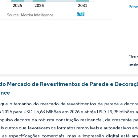
Image
Prin
*Isen
nenhu
 do Mercado de Revestimentos de Parede e Decoraç
ence
 que o tamanho do mercado de revestimentos de parede e decor
m 2025 para USD 15,63 bilhões em 2026 e atinja USD 19,98 bilhões
mpulso decorre da robusta construção residencial, da crescente p
ais curtos que favorecem os formatos removíveis e autoadesivos ade
 as especificações comerciais, mas a impressão digital está a