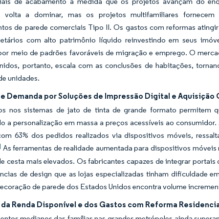
iais de acabamento à medida que os projetos avançam do enqua
ar volta a dominar, mas os projetos multifamiliares fornece
ntos de parede comerciais Tipo II. Os gastos com reformas ating
ietários com alto patrimônio líquido reinvestindo em seus imó
 por meio de padrões favoráveis de migração e emprego. O merca
nidos, portanto, escala com as conclusões de habitações, tornan
de unidades.
e Demanda por Soluções de Impressão Digital e Aquisição 
s nos sistemas de jato de tinta de grande formato permitem q
ndo a personalização em massa a preços acessíveis ao consumidor.
com 63% dos pedidos realizados via dispositivos móveis, ressal
]
As ferramentas de realidade aumentada para dispositivos móveis 
de cesta mais elevados. Os fabricantes capazes de integrar porta
ências de design que as lojas especializadas tinham dificuldade 
ecoração de parede dos Estados Unidos encontra volume incremental 
da Renda Disponível e dos Gastos com Reforma Residencia
ntos medianos das famílias nas grandes metrópoles ainda superam a