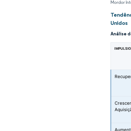
Mordor Int
Tendênc
Unidos
Análise 
IMPULSI
Recuper
Crescen
Aquisiç
Aumento