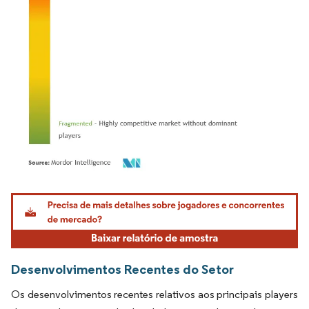
Imagem © Mordor Intelligence. O reuso requer atribuição conforme CC BY 4.0.
Desenvolvimentos Recentes do Setor
Os desenvolvimentos recentes relativos aos principais players