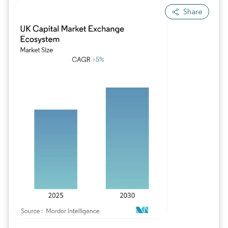
Share
Imagem © Mordor Intelligence. O reuso requer atribuição conforme CC BY 4.0.