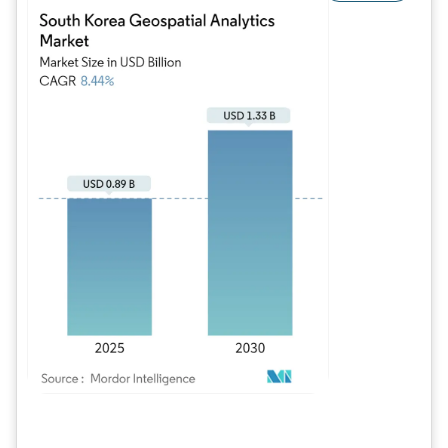
Imagem © Mordor Intelligence. O reuso requer atribuição conforme CC BY 4.0.