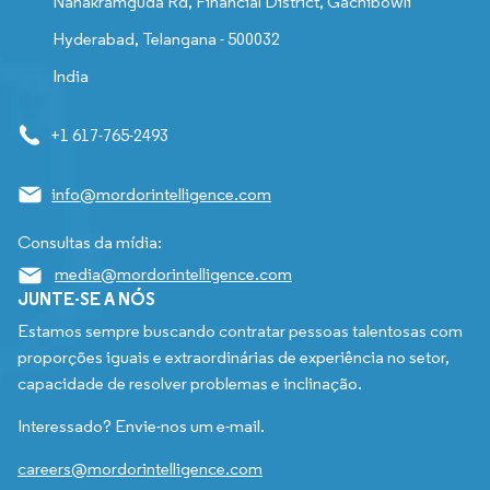
Nanakramguda Rd, Financial District, Gachibowli
Hyderabad, Telangana - 500032
India
+1 617-765-2493
info@mordorintelligence.com
Consultas da mídia:
media@mordorintelligence.com
JUNTE-SE A NÓS
Estamos sempre buscando contratar pessoas talentosas com
proporções iguais e extraordinárias de experiência no setor,
capacidade de resolver problemas e inclinação.
Interessado? Envie-nos um e-mail.
careers@mordorintelligence.com