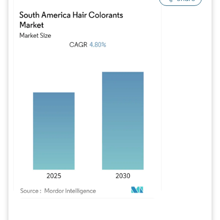
Imagem © Mordor Intelligence. O reuso requer atribuição conforme CC BY 4.0.