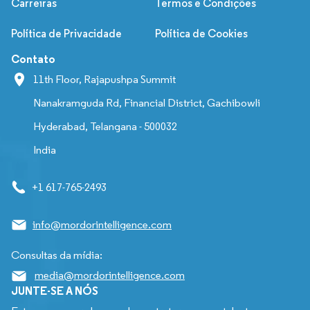
Carreiras
Termos e Condições
Política de Privacidade
Política de Cookies
Contato
11th Floor, Rajapushpa Summit
Nanakramguda Rd, Financial District, Gachibowli
Hyderabad, Telangana - 500032
India
+1 617-765-2493
info@mordorintelligence.com
Consultas da mídia:
media@mordorintelligence.com
JUNTE-SE A NÓS