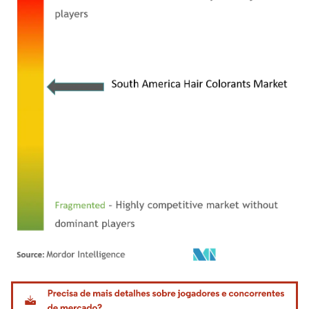
Imagem © Mordor Intelligence. O reuso requer atribuição conforme CC BY 4.0.