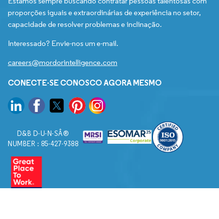
Estamos sempre buscando contratar pessoas talentosas com
proporções iguais e extraordinárias de experiência no setor,
capacidade de resolver problemas e inclinação.
Interessado? Envie-nos um e-mail.
careers@mordorintelligence.com
CONECTE-SE CONOSCO AGORA MESMO
D&B D-U-N-SÂ®
NUMBER : 85-427-9388
© 2026. Todos os direitos reservados a Mordor Intelligence.