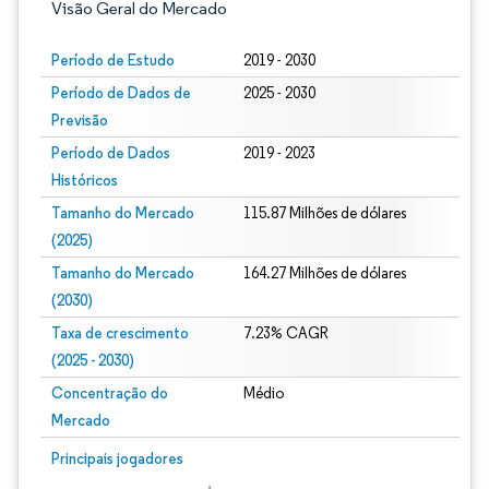
Visão Geral do Mercado
Período de Estudo
2019 - 2030
Período de Dados de
2025 - 2030
Previsão
Período de Dados
2019 - 2023
Históricos
Tamanho do Mercado
115.87 Milhões de dólares
(2025)
Tamanho do Mercado
164.27 Milhões de dólares
(2030)
Taxa de crescimento
7.23% CAGR
(2025 - 2030)
Concentração do
Médio
Mercado
Imagem © Mordor Intelligence. O reuso requer atribuição conforme CC BY 4.0.
Principais jogadores