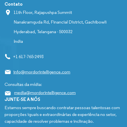
Contato
11th Floor, Rajapushpa Summit
Nanakramguda Rd, Financial District, Gachibowli
Hyderabad, Telangana - 500032
India
+1 617-765-2493
info@mordorintelligence.com
Consultas da mídia:
media@mordorintelligence.com
JUNTE-SE A NÓS
Estamos sempre buscando contratar pessoas talentosas com
proporções iguais e extraordinárias de experiência no setor,
capacidade de resolver problemas e inclinação.