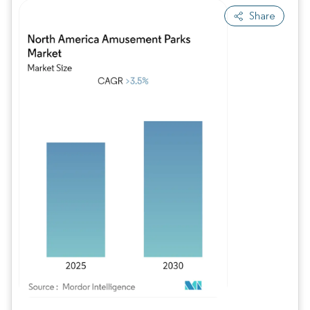
Share
Imagem © Mordor Intelligence. O reuso requer atribuição conforme CC BY 4.0.