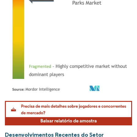
Imagem © Mordor Intelligence. O reuso requer atribuição conforme CC BY 4.0.
Desenvolvimentos Recentes do Setor