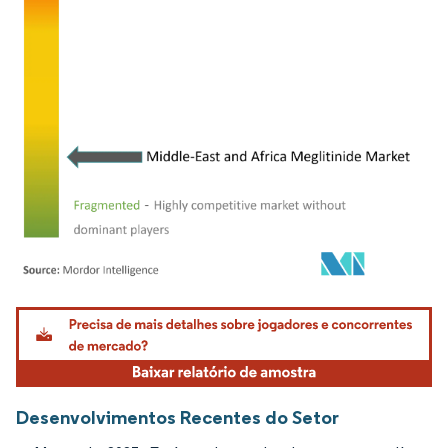
Imagem © Mordor Intelligence. O reuso requer atribuição conforme CC BY 4.0.
Desenvolvimentos Recentes do Setor