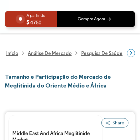
4750
Início
Análise De Mercado
Pesquisa De Saúde
Pes
Tamanho e Participação do Mercado de
Meglitinida do Oriente Médio e África
Share