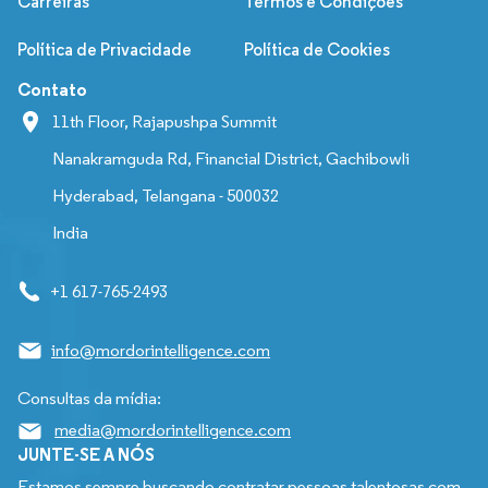
Carreiras
Termos e Condições
Política de Privacidade
Política de Cookies
Contato
11th Floor, Rajapushpa Summit
Nanakramguda Rd, Financial District, Gachibowli
Hyderabad, Telangana - 500032
India
+1 617-765-2493
info@mordorintelligence.com
Consultas da mídia:
media@mordorintelligence.com
JUNTE-SE A NÓS
Estamos sempre buscando contratar pessoas talentosas com