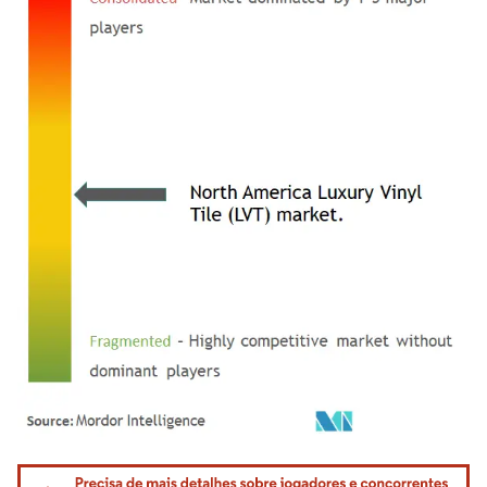
Imagem © Mordor Intelligence. O reuso requer atribuição conforme CC BY 4.0.