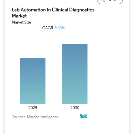
Imagem © Mordor Intelligence. O reuso requer atribuição conforme CC BY 4.0.