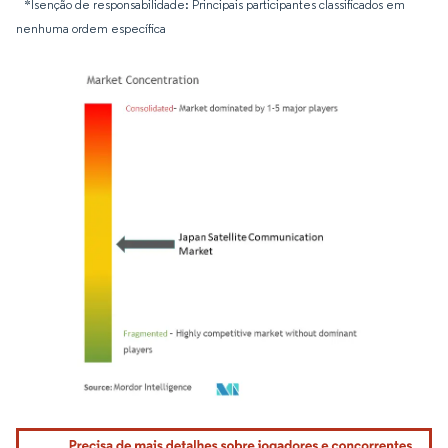
*Isenção de responsabilidade: Principais participantes classificados em
nenhuma ordem específica
Imagem © Mordor Intelligence. O reuso requer atribuição conforme CC BY 4.0.