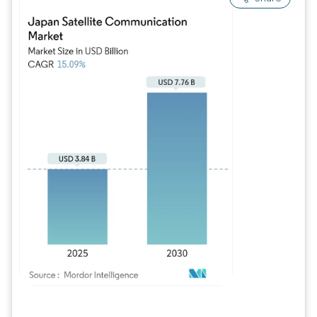
Imagem © Mordor Intelligence. O reuso requer atribuição conforme CC BY 4.0.