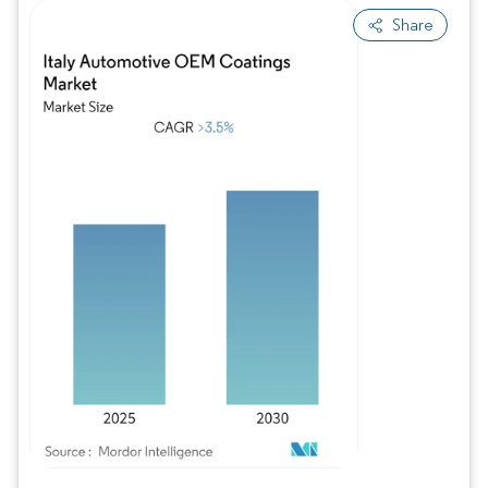
Share
Imagem © Mordor Intelligence. O reuso requer atribuição conforme CC BY 4.0.