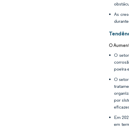
obstácu
As cres
durante
Tendênc
O Aumento
O setor
corrosã
poeira 
O setor
tratame
organiz
por sis
eficaze
Em 2022
em term