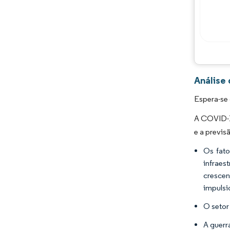
Análise
Espera-se 
A COVID-1
e a previs
Os fato
infraes
crescen
impulsi
O setor
A guerr