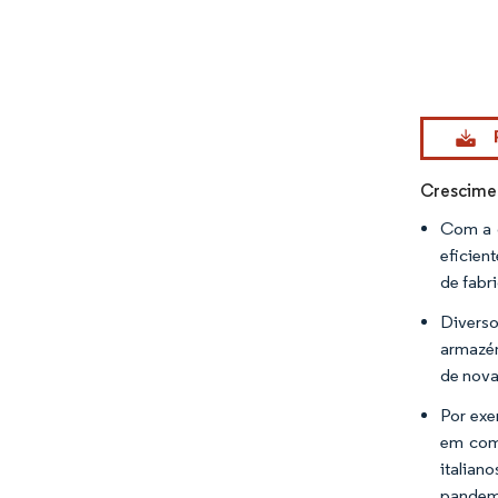
Imagem © Mo
Crescimen
Com a c
eficien
de fabr
Diverso
armazén
de nova
Por exe
em com
italian
pandemi