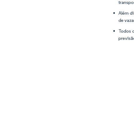
transpo
Além di
de vaza
Todos o
previsã