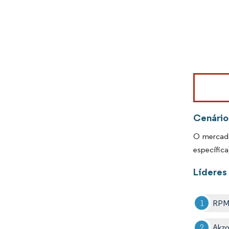
Imagem © Mo
Cenário
O mercado
específica
Líderes
RPM 
Akz