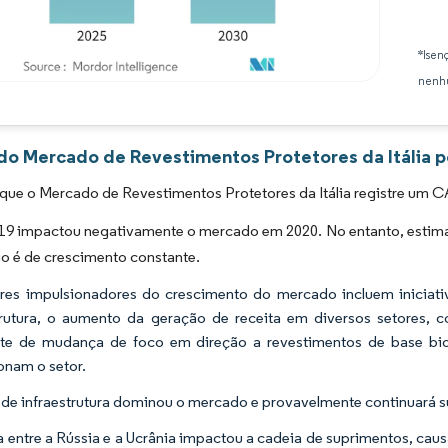
*Isen
nenhu
Imagem © Mordor Intelligence. O reuso requer atribuição conforme CC BY 4.0.
 do Mercado de Revestimentos Protetores da Itália p
que o Mercado de Revestimentos Protetores da Itália registre um C
9 impactou negativamente o mercado em 2020. No entanto, estima-
ão é de crescimento constante.
res impulsionadores do crescimento do mercado incluem iniciati
trutura, o aumento da geração de receita em diversos setores, c
te de mudança de foco em direção a revestimentos de base bio
onam o setor.
 de infraestrutura dominou o mercado e provavelmente continuará s
a entre a Rússia e a Ucrânia impactou a cadeia de suprimentos, ca