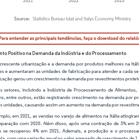
rdor Intelligence. O reuso requer atribuição conforme CC BY 4.0.
to Positivo na Demanda da Indústria e do Processamento
rescente urbanização e a demanda por produtos melhores na Itá
tes e aumentaram as unidades de fabricação para atender a cada
icação gerou um crescimento na demanda por revestimentos protetor
s setores, incluindo a Indústria de Processamento de Alimentos, a
s, entre outros, estão registrando crescimento na demanda por pro
s unidades, causando assim um aumento na demanda por revestimen
mplo, em 2021, as vendas no varejo de alimentos na Itália atingi
paração com 2020. Além disso, após uma contração de 3% em 202
os se recuperou 4% em 2021. Ademais, a produção e o processa
a, com uma variação anual no valor agregado de crescimento de 1