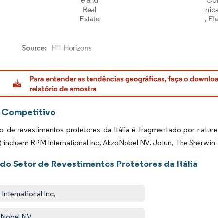
rdor Intelligence. O reuso requer atribuição conforme CC BY 4.0.
 Competitivo
 de revestimentos protetores da Itália é fragmentado por natur
) incluem RPM International Inc, AkzoNobel NV, Jotun, The Sherwin
 do Setor de Revestimentos Protetores da Itália
International Inc,
oNobel NV