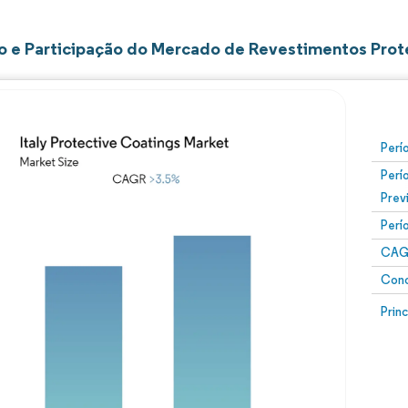
 e Participação do Mercado de Revestimentos Protet
Perí
Perí
Prev
Perí
CAG
Conc
Prin