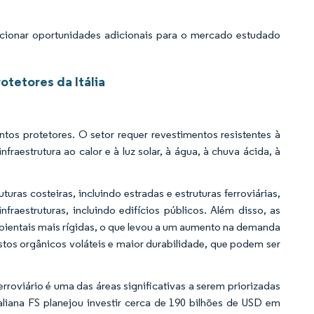
cionar oportunidades adicionais para o mercado estudado
tetores da Itália
entos protetores. O setor requer revestimentos resistentes à
fraestrutura ao calor e à luz solar, à água, à chuva ácida, à
turas costeiras, incluindo estradas e estruturas ferroviárias,
fraestruturas, incluindo edifícios públicos. Além disso, as
bientais mais rígidas, o que levou a um aumento na demanda
os orgânicos voláteis e maior durabilidade, que podem ser
erroviário é uma das áreas significativas a serem priorizadas
liana FS planejou investir cerca de 190 bilhões de USD em