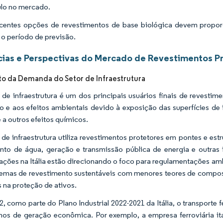
lo no mercado.
centes opções de revestimentos de base biológica devem propor
 o período de previsão.
ias e Perspectivas do Mercado de Revestimentos Pro
 da Demanda do Setor de Infraestrutura
 de infraestrutura é um dos principais usuários finais de revestim
o e aos efeitos ambientais devido à exposição das superfícies de in
e a outros efeitos químicos.
 de infraestrutura utiliza revestimentos protetores em pontes e estru
nto de água, geração e transmissão pública de energia e outras in
ações na Itália estão direcionando o foco para regulamentações am
temas de revestimento sustentáveis com menores teores de compost
s na proteção de ativos.
, como parte do Plano Industrial 2022-2021 da Itália, o transporte f
os de geração econômica. Por exemplo, a empresa ferroviária ita