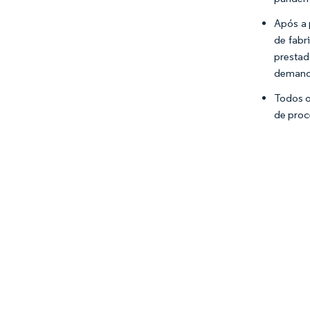
Após a 
de fabr
prestad
demanda
Todos o
de proc