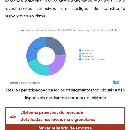
demanda adicional por selantes com baixo teor de COV e
revestimentos reflexivos em códigos de construção
responsivos ao clima.
Imagem © Mordor Intelligence. O reuso requer atribuição conforme CC BY 4.0.