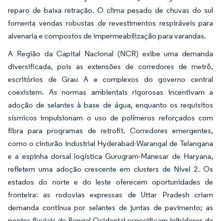
reparo de baixa retração. O clima pesado de chuvas do sul
fomenta vendas robustas de revestimentos respiráveis para
alvenaria e compostos de impermeabilização para varandas.
A Região da Capital Nacional (NCR) exibe uma demanda
diversificada, pois as extensões de corredores de metrô,
escritórios de Grau A e complexos do governo central
coexistem. As normas ambientais rigorosas incentivam a
adoção de selantes à base de água, enquanto os requisitos
sísmicos impulsionam o uso de polímeros reforçados com
fibra para programas de retrofit. Corredores emergentes,
como o cinturão industrial Hyderabad-Warangal de Telangana
e a espinha dorsal logística Gurugram-Manesar de Haryana,
refletem uma adoção crescente em clusters de Nível 2. Os
estados do norte e do leste oferecem oportunidades de
fronteira: as rodovias expressas de Uttar Pradesh criam
demanda contínua por selantes de juntas de pavimento; as
pontes fluviais de Bengal Ocidental especificam inibidores de