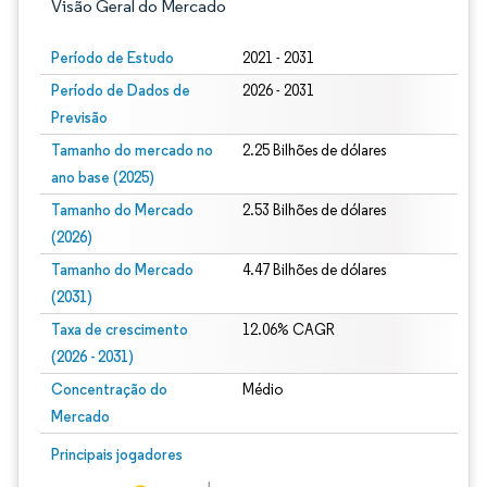
Visão Geral do Mercado
Período de Estudo
2021 - 2031
Período de Dados de
2026 - 2031
Previsão
Tamanho do mercado no
2.25 Bilhões de dólares
ano base (2025)
Tamanho do Mercado
2.53 Bilhões de dólares
(2026)
Tamanho do Mercado
4.47 Bilhões de dólares
(2031)
Taxa de crescimento
12.06% CAGR
(2026 - 2031)
Concentração do
Médio
Mercado
Imagem © Mordor Intelligence. O reuso requer atribuição conforme CC BY 4.0.
Principais jogadores