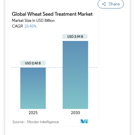
Share
Imagem © Mordor Intelligence. O reuso requer atribuição conforme CC BY 4.0.