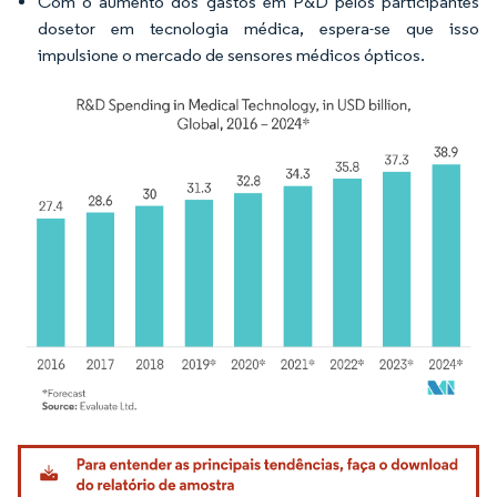
Com o aumento dos gastos em P&D pelos participantes
dosetor em tecnologia médica, espera-se que isso
impulsione o mercado de sensores médicos ópticos.
Imagem © Mordor Intelligence. O reuso requer atribuição conforme CC BY 4.0.