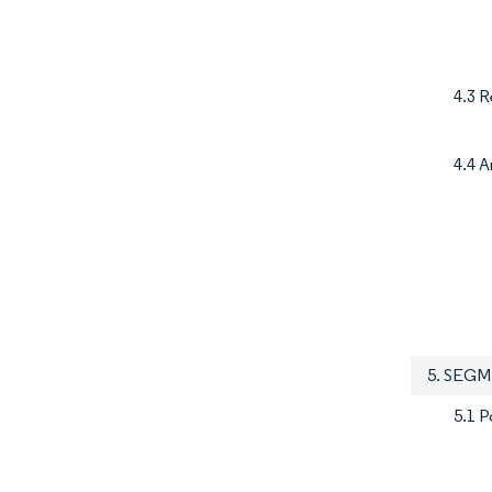
4.3 
4.4 A
5. SEG
5.1 P