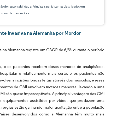
ção de responsabilidade: Principais participantes classificados em
ma ordem específica
nte Invasiva na Alemanha por Mordor
va na Alemanha registre um CAGR de 6,2% durante o período
a, e os pacientes recebem doses menores de analgésicos.
spitalar é relativamente mais curto, e os pacientes não
envolvem incisões longas feitas através dos músculos, e esses
dimentos de CMI envolvem incisões menores, levando a uma
 CMI são quase imperceptíveis. A principal vantagem das CMI
aos equipamentos assistidos por vídeo, que produzem uma
irurgias estão ganhando maior aceitação entre a população
. Países desenvolvidos como a Alemanha têm muito mais