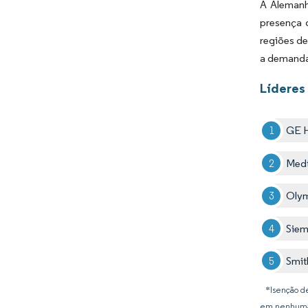
A Alemanh
presença 
regiões d
a demanda 
Líderes
GE H
Medt
Olym
Siem
Smit
*Isenção de
em nenhuma