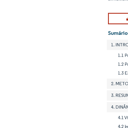
Sumário
1. INT
1.1 
1.2 
1.3 
2. MET
3. RES
4. DIN
4.1 
4.2 