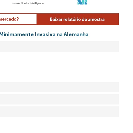
Mordor Intelligence. O reuso requer atribuição conforme CC BY 4.0.
a Minimamente Invasiva na Alemanha