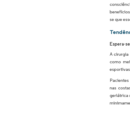
consciênc
benefício
se que ess
Tendênc
Espera-se
A cirurgia
como meio
esportivas
Pacientes
nas costa
geriátrica
minimamen