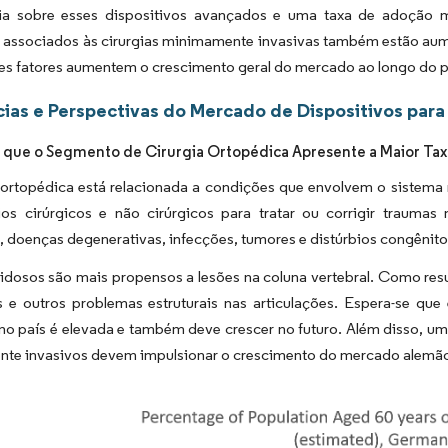
ia sobre esses dispositivos avançados e uma taxa de adoção m
s associados às cirurgias minimamente invasivas também estão aum
es fatores aumentem o crescimento geral do mercado ao longo do p
ias e Perspectivas do Mercado de Dispositivos para
 que o Segmento de Cirurgia Ortopédica Apresente a Maior Tax
 ortopédica está relacionada a condições que envolvem o sistema m
s cirúrgicos e não cirúrgicos para tratar ou corrigir traumas 
, doenças degenerativas, infecções, tumores e distúrbios congênito
 idosos são mais propensos a lesões na coluna vertebral. Como re
s e outros problemas estruturais nas articulações. Espera-se qu
 no país é elevada e também deve crescer no futuro. Além disso, 
te invasivos devem impulsionar o crescimento do mercado alemã