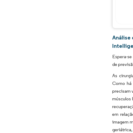
Análise
Intellig
Espera-se
de previsã
As cirurg
Como há c
precisam v
músculos 
recuperaçã
em relaçã
imagem me
geriátric