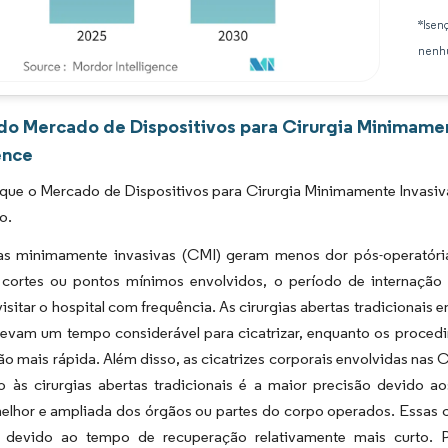
*Isen
nenhu
Imagem © Mordor Intelligence. O reuso requer atribuição conforme CC BY 4.0.
 do Mercado de Dispositivos para Cirurgia Minimame
ence
 que o Mercado de Dispositivos para Cirurgia Minimamente Invasi
o.
ias minimamente invasivas (CMI) geram menos dor pós-operatóri
ortes ou pontos mínimos envolvidos, o período de internação ho
isitar o hospital com frequência. As cirurgias abertas tradicionais 
levam um tempo considerável para cicatrizar, enquanto os proce
o mais rápida. Além disso, as cicatrizes corporais envolvidas nas
o às cirurgias abertas tradicionais é a maior precisão devido 
lhor e ampliada dos órgãos ou partes do corpo operados. Essas c
a, devido ao tempo de recuperação relativamente mais curto