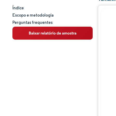
Índice
Tamanho e participação de mercado
Escopo e metodologia
Perguntas frequentes
Análise de mercado
Tendências e insights
Análise de segmentos
Análise geográfica
Panorama regulatório
Análise da cadeia de valor
Oportunidades e perspectivas
Desenvolvimentos da indústria