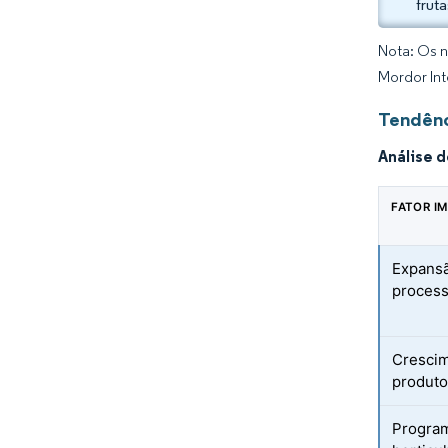
frut
Nota: Os n
Mordor Int
Tendênc
Análise 
FATOR I
Expansã
process
Crescim
produto
Program