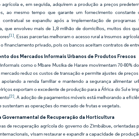
o agrícola e, em seguida, adquirem a produção a preços predeter
res, ao mesmo tempo que garante um fornecimento constante 
ra contratual se expandiu após a implementação de programas i
, que envolveu mais de 1,8 milhão de domicílios, muitos dos qua
[1]
ores
. Essas parcerias melhoram o acesso rural a insumos agríc
m o financiamento privado, pois os bancos aceitam contratos de ent
nto dos Mercados Informais Urbanos de Produtos Frescos
informais como o Mbare Musika de Harare movimentam 70-80% do com
 mercado reduz os custos de transação e permite ajustes de preço
, apoiando a renda familiar e mantendo a segurança alimentar u
eiriços exportam o excedente de produção para a África do Sul e im
[2]
ento
. A adoção de pagamentos móveis está melhorando a eficiê
e sustentam as operações do mercado de frutas e vegetais.
 Governamental de Recuperação da Horticultura
ivas de recuperação agrícola do governo do Zimbábue, orientadas 
internacionais, visam restaurar e expandir a capacidade de produção