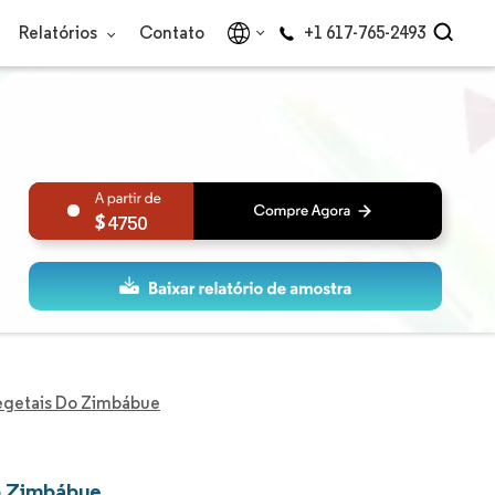
Relatórios
Contato
+1 617-765-2493
4750
egetais Do Zimbábue
o Zimbábue