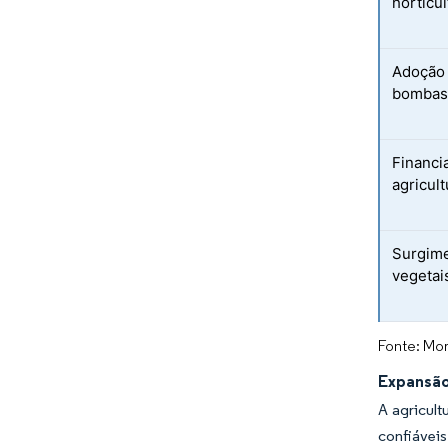
horticul
Adoção 
bombas
Financi
agricult
Surgime
vegetai
Fonte: Mor
Expansão
A agricul
confiáveis