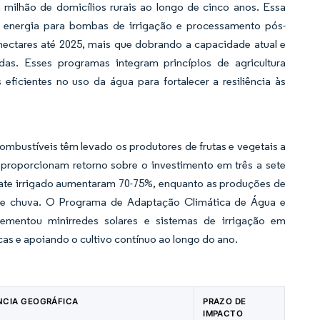
 milhão de domicílios rurais ao longo de cinco anos. Essa
l à energia para bombas de irrigação e processamento pós-
 hectares até 2025, mais que dobrando a capacidade atual e
das. Esses programas integram princípios de agricultura
 eficientes no uso da água para fortalecer a resiliência às
mbustíveis têm levado os produtores de frutas e vegetais a
 proporcionam retorno sobre o investimento em três a sete
e irrigado aumentaram 70-75%, enquanto as produções de
e chuva. O Programa de Adaptação Climática de Água e
mentou minirredes solares e sistemas de irrigação em
as e apoiando o cultivo contínuo ao longo do ano.
NCIA GEOGRÁFICA
PRAZO DE
IMPACTO