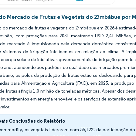
 do Mercado de Frutas e Vegetais do Zimbábue por M
 do mercado de frutas e vegetais do Zimbábue em 2026 é estimado 
bilhão, com projeções para 2031 mostrando USD 2,41 bilhões,
do mercado é impulsionada pela demanda doméstica consistent
 sistemas de irrigação inteligentes em relação ao clima. A impl
energia solar e de iniciativas governamentais de irrigação permit
do ano, atendendo aos padrões de qualidade dos mercados premium
rbano, os polos de produção de frutas estão se deslocando para 
idas para Alimentação e Agricultura (FAO), em 2023, a produção d
e frutas atingiu 1,0 milhão de toneladas métricas. Apesar dos desaf
 investimentos em energia renovável e os serviços de extensão apr
valor.
pais Conclusões do Relatório
commodity, os vegetais lideraram com 55,12% da participação do