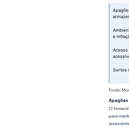
Apagões
armazen
Ambient
e inflaç
Acesso l
acessív
Surtos 
Fonte: Mor
Apagões 
O fornecim
para mante
acrescent