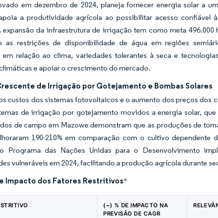
rovado em dezembro de 2024, planeja fornecer energia solar a um
a apoia a produtividade agrícola ao possibilitar acesso confiáve
 A expansão da infraestrutura de irrigação tem como meta 496.000
 as restrições de disponibilidade de água em regiões semiári
e em relação ao clima, variedades tolerantes à seca e tecnologias
climáticas e apoiar o crescimento do mercado.
rescente de Irrigação por Gotejamento e Bombas Solares
s custos dos sistemas fotovoltaicos e o aumento dos preços dos co
stemas de irrigação por gotejamento movidos a energia solar, que
udos de campo em Mazowe demonstram que as produções de tomat
lhoraram 190-210% em comparação com o cultivo dependente d
do Programa das Nações Unidas para o Desenvolvimento imple
s vulneráveis em 2024, facilitando a produção agrícola durante sec
e Impacto dos Fatores Restritivos
*
ESTRITIVO
(~) % DE IMPACTO NA
RELEVÂ
PREVISÃO DE CAGR