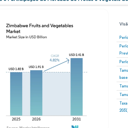
Visã
Perí
Perí
Prev
Perí
Tama
base
Imagem © Mordor Intelligence. O reuso requer atribuiç
Tama
Tama
Taxa
2031