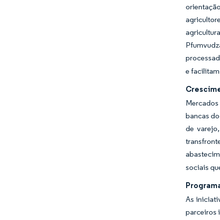
orientaçã
agriculto
agricultu
Pfumvudza
processad
e facilita
Crescime
Mercados 
bancas do
de varejo
transfront
abastecim
sociais qu
Programa
As iniciat
parceiros 