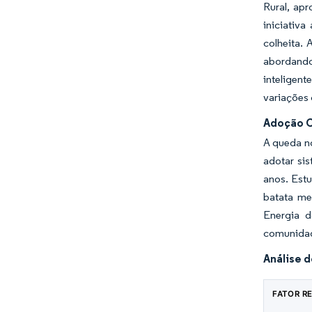
Rural, ap
iniciativ
colheita.
abordando
inteligent
variações 
Adoção C
A queda no
adotar si
anos. Est
batata me
Energia 
comunidade
Análise d
FATOR R