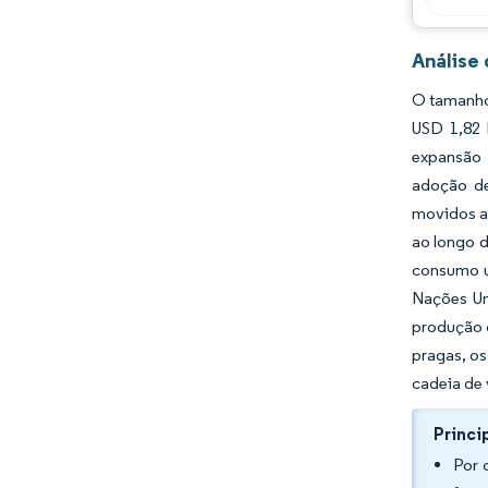
Análise
O tamanho
USD 1,82 
expansão 
adoção de
movidos a 
ao longo 
consumo u
Nações Un
produção d
pragas, os
cadeia de 
Princi
Por 