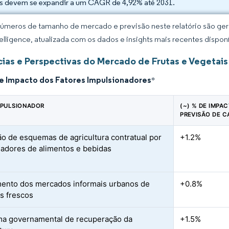
as devem se expandir a um CAGR de 4,92% até 2031.
úmeros de tamanho de mercado e previsão neste relatório são gera
elligence, atualizada com os dados e insights mais recentes disponí
ias e Perspectivas do Mercado de Frutas e Vegetai
de Impacto dos Fatores Impulsionadores
*
MPULSIONADOR
(~) % DE IMPA
PREVISÃO DE C
o de esquemas de agricultura contratual por
+1.2%
adores de alimentos e bebidas
ento dos mercados informais urbanos de
+0.8%
s frescos
a governamental de recuperação da
+1.5%