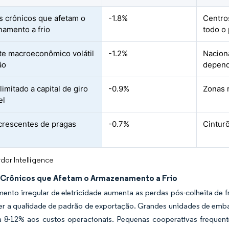
 crônicos que afetam o
-1.8%
Centro
amento a frio
todo o 
e macroeconômico volátil
-1.2%
Nacion
ão
depend
imitado a capital de giro
-0.9%
Zonas 
el
crescentes de pragas
-0.7%
Cinturõ
dor Intelligence
Crônicos que Afetam o Armazenamento a Frio
ento irregular de eletricidade aumenta as perdas pós-colheita de f
r a qualidade de padrão de exportação. Grandes unidades de embala
a 8-12% aos custos operacionais. Pequenas cooperativas frequen