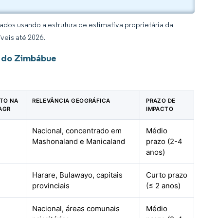
dos usando a estrutura de estimativa proprietária da
veis até 2026.
s do Zimbábue
CTO NA
RELEVÂNCIA GEOGRÁFICA
PRAZO DE
AGR
IMPACTO
Nacional, concentrado em
Médio
Mashonaland e Manicaland
prazo (2-4
anos)
Harare, Bulawayo, capitais
Curto prazo
provinciais
(≤ 2 anos)
Nacional, áreas comunais
Médio