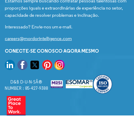
Estamos sempre buscando contratar pessoas talentosas com
proporções iguais e extraordinárias de experiência no setor,
capacidade de resolver problemas e inclinação.
Interessado? Envie-nos um e-mail.
careers@mordorintelligence.com
CONECTE-SE CONOSCO AGORA MESMO
D&B D-U-N-SÂ®
NUMBER : 85-427-9388
© 2026. Todos os direitos reservados a Mordor Intelligence.