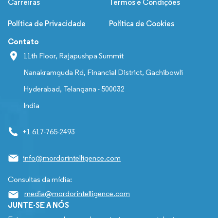
Carreiras
Termos e Condições
Política de Privacidade
Política de Cookies
Contato
11th Floor, Rajapushpa Summit
Nanakramguda Rd, Financial District, Gachibowli
Hyderabad, Telangana - 500032
India
+1 617-765-2493
info@mordorintelligence.com
Consultas da mídia:
media@mordorintelligence.com
JUNTE-SE A NÓS