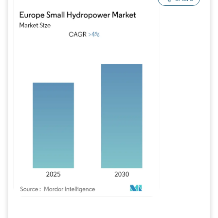
Imagem © Mordor Intelligence. O reuso requer atribuição conforme CC BY 4.0.