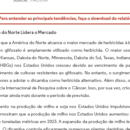
rdor Intelligence. O reuso requer atribuição conforme CC BY 4.0.
 do Norte Lidera o Mercado
e que a América do Norte alcance o maior mercado de herbicidas à
 o glifosato é amplamente utilizado como herbicida. O maior uso 
Kansas, Dakota do Norte, Minnesota, Dakota do Sul, Texas, Indiana
 (HBGs) nos Estados Unidos cresceu devido ao vencimento de pat
mento de culturas resistentes ao glifosato. No entanto, o surgimen
tores a adotar o dicamba como herbicida alternativo. Além disso, o
ia Internacional de Pesquisa sobre o Câncer. Isso, por sua vez, c
tar ainda mais durante o período de previsão.
ento na produção de milho e soja nos Estados Unidos impulsio
ostram que a produção de milho nos Estados Unidos aumentou de
e toneladas métricas em 2023. A expansão da produção de milho le
s. O dicamba controla eficazmente numerosas plantas daninhas d