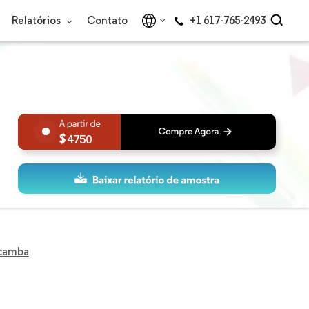
Relatórios
Contato
+1 617-765-2493
4750
icamba