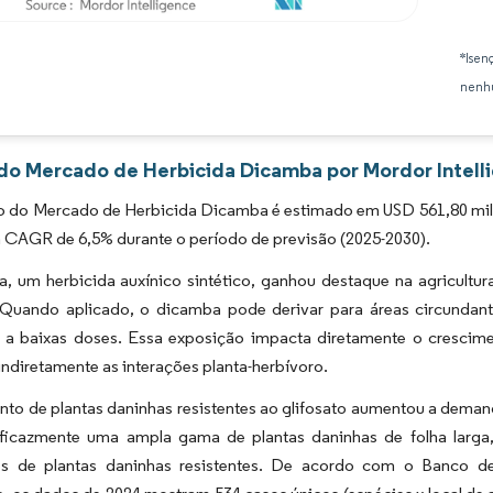
Imagem © Mordor Intelligence. O reuso requer atribuição conforme CC BY 4.0.
*Isen
nenhu
 do Mercado de Herbicida Dicamba por Mordor Intell
 do Mercado de Herbicida Dicamba é estimado em USD 561,80 milhõ
 CAGR de 6,5% durante o período de previsão (2025-2030).
, um herbicida auxínico sintético, ganhou destaque na agricultur
. Quando aplicado, o dicamba pode derivar para áreas circundan
 a baixas doses. Essa exposição impacta diretamente o cresci
 indiretamente as interações planta-herbívoro.
nto de plantas daninhas resistentes ao glifosato aumentou a dema
eficazmente uma ampla gama de plantas daninhas de folha larga,
s de plantas daninhas resistentes. De acordo com o Banco de