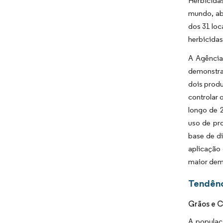
Herbicidas
mundo, ab
dos 31 loc
herbicidas
A Agência
demonstram
dois produ
controlar 
longo de 
uso de pr
base de d
aplicação
maior dem
Tendênc
Grãos e 
A populaç