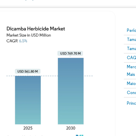
Perí
Tama
Tama
CAGR
Merc
Mais
Maio
Conc
Prin