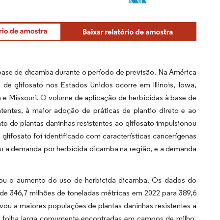
 base de dicamba durante o período de previsão. Na América
de glifosato nos Estados Unidos ocorre em Illinois, Iowa,
 e Missouri. O volume de aplicação de herbicidas à base de
entes, à maior adoção de práticas de plantio direto e ao
to de plantas daninhas resistentes ao glifosato impulsionou
 glifosato foi identificado com características cancerígenas
riou a demanda por herbicida dicamba na região, e a demanda
nou o aumento do uso de herbicida dicamba. Os dados do
 346,7 milhões de toneladas métricas em 2022 para 389,6
vou a maiores populações de plantas daninhas resistentes a
e folha larga comumente encontradas em campos de milho,