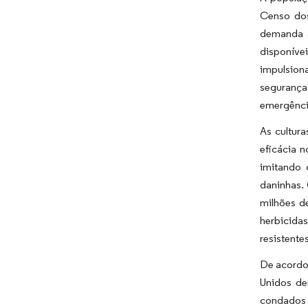
Censo dos
demanda a
disponíve
impulsion
segurança
emergência
As cultura
eficácia n
imitando 
daninhas.
milhões d
herbicida
resistente
De acordo
Unidos de
condados n