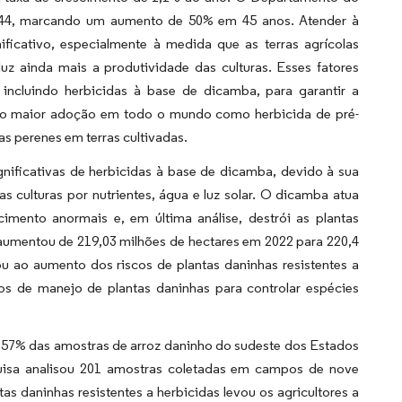
2044, marcando um aumento de 50% em 45 anos. Atender à
ficativo, especialmente à medida que as terras agrícolas
z ainda mais a produtividade das culturas. Esses fatores
incluindo herbicidas à base de dicamba, para garantir a
ado maior adoção em todo o mundo como herbicida de pré-
as perenes em terras cultivadas.
ignificativas de herbicidas à base de dicamba, devido à sua
 culturas por nutrientes, água e luz solar. O dicamba atua
mento anormais e, em última análise, destrói as plantas
aumentou de 219,03 milhões de hectares em 2022 para 220,4
ou ao aumento dos riscos de plantas daninhas resistentes a
s de manejo de plantas daninhas para controlar espécies
 57% das amostras de arroz daninho do sudeste dos Estados
quisa analisou 201 amostras coletadas em campos de nove
as daninhas resistentes a herbicidas levou os agricultores a