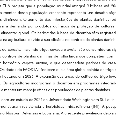
 EUA projeta que a população mundial atingirá 9 bilhões até 
limentar dessa população crescente representa um desafio signi
is diminuem. O aumento das infestações de plantas daninhas redu
am a demanda por produtos químicos de proteção de culturas, 
 alimentar global. Os herbicidas à base de dicamba têm registr
 na agricultura, devido à sua eficácia no controle de plantas daninh
s de cereais, incluindo trigo, cevada e aveia, são consumidoras s
o controle de plantas daninhas de folha larga que competem com as
o hormônio vegetal auxina, o que desencadeia padrões de cresci
 Os dados do FAOSTAT indicam que a área global colhida de trigo 
e hectares em 2023. A expansão das áreas de cultivo de trigo lev
s. Os agricultores incorporam o dicamba em programas integrado
s e manter um manejo eficaz das populações de plantas daninhas.
 com um estudo de 2024 da Universidade Washington em St. Louis,
monstraram resistência a herbicidas imidazolinona (IMI). A pes
o Missouri, Arkansas e Louisiana. A crescente prevalência de plant