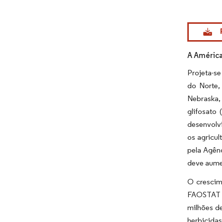
Imagem © Mo
A América
Projeta-s
do Norte,
Nebraska, 
glifosato
desenvolvi
os agricul
pela Agênc
deve aumen
O crescim
FAOSTAT m
milhões d
herbicida