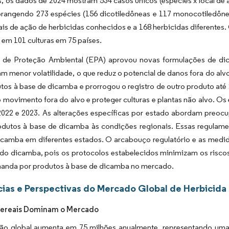
, os dados de 2024 mostram 534 casos únicos (espécies x local de a
rangendo 273 espécies (156 dicotiledôneas e 117 monocotiledônea
ais de ação de herbicidas conhecidos e a 168 herbicidas diferentes
 em 101 culturas em 75 países.
 de Proteção Ambiental (EPA) aprovou novas formulações de di
 menor volatilidade, o que reduz o potencial de danos fora do alv
tos à base de dicamba e prorrogou o registro de outro produto até
o movimento fora do alvo e proteger culturas e plantas não alvo. O
2022 e 2023. As alterações específicas por estado abordam preocu
odutos à base de dicamba às condições regionais. Essas regulam
icamba em diferentes estados. O arcabouço regulatório e as medid
 do dicamba, pois os protocolos estabelecidos minimizam os risco
anda por produtos à base de dicamba no mercado.
ias e Perspectivas do Mercado Global de Herbicid
Cereais Dominam o Mercado
ão global aumenta em 75 milhões anualmente, representando um