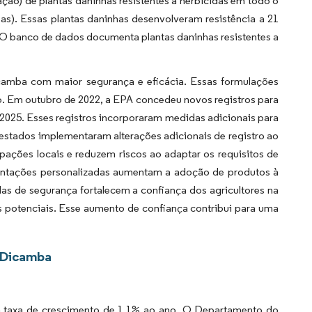
ção) de plantas daninhas resistentes a herbicidas em todo o
s). Essas plantas daninhas desenvolveram resistência a 21
. O banco de dados documenta plantas daninhas resistentes a
camba com maior segurança e eficácia. Essas formulações
o. Em outubro de 2022, a EPA concedeu novos registros para
 2025. Esses registros incorporaram medidas adicionais para
s estados implementaram alterações adicionais de registro ao
pações locais e reduzem riscos ao adaptar os requisitos de
entações personalizadas aumentam a adoção de produtos à
as de segurança fortalecem a confiança dos agricultores na
s potenciais. Esse aumento de confiança contribui para uma
a Dicamba
a taxa de crescimento de 1,1% ao ano. O Departamento do