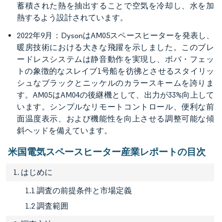
蓄積された熱を抽出することで空気を冷却し、水を加
熱するよう設計されています。
2022年9月：DysonはAM05スペースヒーターを発表し、
暖房技術における大きな飛躍を示しました。このブレ
ードレスシステムは静音動作を実現し、ボバ・フェッ
トの象徴的なスレイブ1号船を彷彿とさせるスタイリッ
シュなブラックとニッケルのカラースキームを誇りま
す。AM05はAM04の後継機として、出力が33%向上して
います。シンプルなリモートコントロール、便利な前
面温度表示、および機能性を向上させる調整可能な傾
斜ヘッドを備えています。
米国電気スペースヒーター産業レポートの目次
1. はじめに
1.1 調査の前提条件と市場定義
1.2 調査範囲