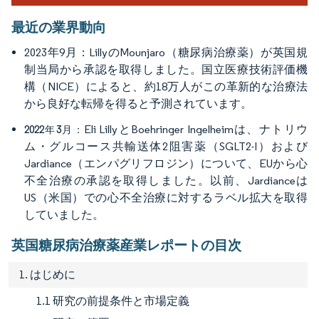
最近の業界動向
2023年9月：LillyのMounjaro（糖尿病治療薬）が英国規
制当局から承認を取得しました。国立医療技術評価機
構（NICE）によると、約18万人がこの革新的な治療法
から良好な転帰を得ると予測されています。
Eli LillyとBoehringer Ingelheimは、ナトリウ
2022年3月：
ム・グルコース共輸送体2阻害薬（SGLT2-I）および
Jardiance（エンパグリフロジン）について、EUから心
不全治療の承認を取得しました。以前、Jardianceは
US（米国）での心不全治療に対するラベル拡大を取得
していました。
英国糖尿病治療薬産業レポートの目次
1. はじめに
1.1 研究の前提条件と市場定義