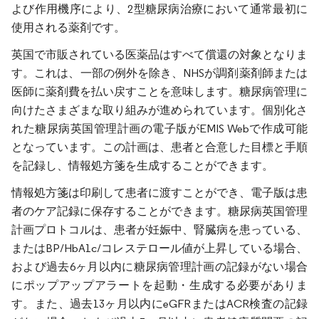
よび作用機序により、2型糖尿病治療において通常最初に
使用される薬剤です。
英国で市販されている医薬品はすべて償還の対象となりま
す。これは、一部の例外を除き、NHSが調剤薬剤師または
医師に薬剤費を払い戻すことを意味します。糖尿病管理に
向けたさまざまな取り組みが進められています。個別化さ
れた糖尿病英国管理計画の電子版がEMIS Webで作成可能
となっています。この計画は、患者と合意した目標と手順
を記録し、情報処方箋を生成することができます。
情報処方箋は印刷して患者に渡すことができ、電子版は患
者のケア記録に保存することができます。糖尿病英国管理
計画プロトコルは、患者が妊娠中、腎臓病を患っている、
またはBP/HbA1c/コレステロール値が上昇している場合、
および過去6ヶ月以内に糖尿病管理計画の記録がない場合
にポップアップアラートを起動・生成する必要がありま
す。また、過去13ヶ月以内にeGFRまたはACR検査の記録