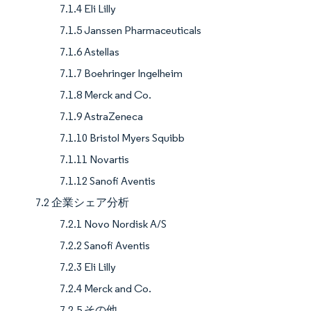
7.1.4 Eli Lilly
7.1.5 Janssen Pharmaceuticals
7.1.6 Astellas
7.1.7 Boehringer Ingelheim
7.1.8 Merck and Co.
7.1.9 AstraZeneca
7.1.10 Bristol Myers Squibb
7.1.11 Novartis
7.1.12 Sanofi Aventis
7.2 企業シェア分析
7.2.1 Novo Nordisk A/S
7.2.2 Sanofi Aventis
7.2.3 Eli Lilly
7.2.4 Merck and Co.
7.2.5 その他