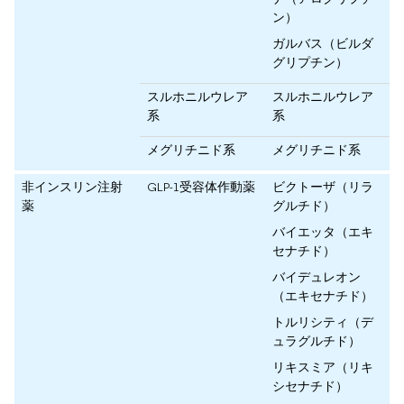
ン）
ガルバス（ビルダ
グリプチン）
スルホニルウレア
スルホニルウレア
系
系
メグリチニド系
メグリチニド系
非インスリン注射
GLP-1受容体作動薬
ビクトーザ（リラ
薬
グルチド）
バイエッタ（エキ
セナチド）
バイデュレオン
（エキセナチド）
トルリシティ（デ
ュラグルチド）
リキスミア（リキ
シセナチド）