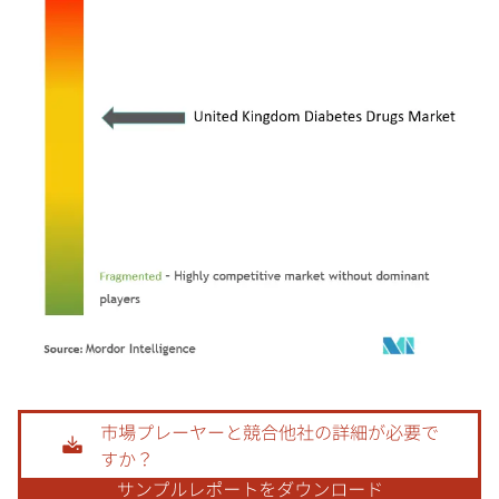
画像 © Mordor Intelligence。再利用にはCC BY 4.0の表示が必要です。