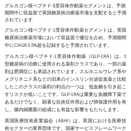
グルカゴン様ペプチド-1受容体作動薬セグメントは、予測
期間中に収益面で英国糖尿病治療薬市場を支配すると予測
されています
グルカゴン様ペプチド-1受容体作動薬セグメントは、英国
糖尿病治療薬市場において収益面で優位を占め、予測期間
中にCAGR 2.5%超を記録すると予測されています。
グルカゴン様ペプチド-1受容体作動薬（GLP-1RA）は、2
型糖尿病の治療に使用される薬剤クラスであり、一部の薬
剤は肥満症にも承認されています。スルホニルウレア系や
メグリチニド系などの旧来のインスリン分泌促進薬と比較
したこのクラスの薬剤の利点の一つは、低血糖を引き起こ
すリスクが低いことです。GLP-1RAは重要な血糖降下薬で
あるだけでなく、顕著な抗炎症作用および肺保護作用を有
し、腸内細菌叢の組成にも有益な影響をもたらします。
英国医療技術産業協会（ABHI）は、英国における医療技
術セクターの業界団体です。国家サービスフレームワーク