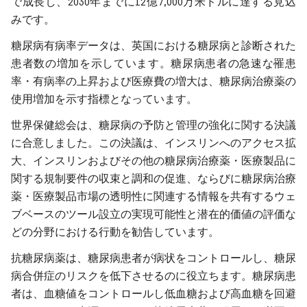
で成長し、2030年までに12億7,000万米ドルに達する見込
みです。
糖尿病有病率データは、英国における糖尿病と診断された
患者数の増加を示しています。糖尿病患者の急速な罹患
率・有病率の上昇および医療費の増大は、糖尿病治療薬の
使用増加を示す指標となっています。
世界保健総会は、糖尿病の予防と管理の強化に関する決議
に合意しました。この決議は、インスリンへのアクセス拡
大、インスリンおよびその他の糖尿病治療薬・医療製品に
関する規制要件の収束と調和の促進、ならびに糖尿病治療
薬・医療製品市場の透明性に関連する情報を共有するウェ
ブベースのツール設立の実現可能性と潜在的価値の評価な
どの分野における行動を勧告しています。
抗糖尿病薬は、糖尿病患者が病状をコントロールし、糖尿
病合併症のリスクを低下させるのに役立ちます。糖尿病患
者は、血糖値をコントロールし低血糖および高血糖を回避