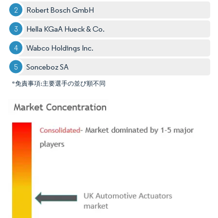
Robert Bosch GmbH
Hella KGaA Hueck & Co.
Wabco Holdings Inc.
Sonceboz SA
*免責事項:主要選手の並び順不同