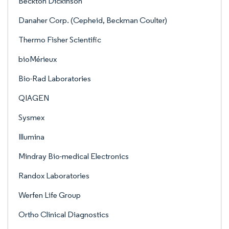
Beckton Dickinson
Danaher Corp. (Cepheid, Beckman Coulter)
Thermo Fisher Scientific
bioMérieux
Bio-Rad Laboratories
QIAGEN
Sysmex
Illumina
Mindray Bio-medical Electronics
Randox Laboratories
Werfen Life Group
Ortho Clinical Diagnostics