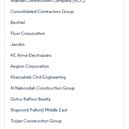
Arabian Construction Company (ACC)
Consolidated Contractors Group
Bechtel
Fluor Corporation
Jacobs
AE Arma-Electropanc
Aegion Corporation
Khansaheb Civil Engineering
Al Naboodah Construction Group
Dutco Balfour Beatty
Shapoorji Pallonji Middle East
Trojan Construction Group