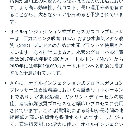
汚染が運用上の問題とならないほとんどの用途におい
て、より高い効率性、低コスト、長い運用寿命を有す
ることから、大きなシェアを占めると予測されていま
す。
オイルインジェクション式プロセスガスコンプレッサ
ーは、圧力スイング吸着（PSA）および水蒸気メタン改
質（SMR）プロセスのために水素プラントで使用され
ています。ある推計によると、水素のグローバル消費
量は2017年の年間5,600万メートルトン（Mt/y）から
2050年には年間1億800万メートルトンへと劇的に増加
すると予測されています。
さらに、オイルインジェクション式プロセスガスコン
プレッサーは石油精製においても重要なコンポーネン
トであり、水素化処理、ガソリン・ディーゼルの脱
硫、連続触媒改質プロセスなど幅広いプロセスに使用
されています。これは潤滑剤による冷却が長時間の連
続運転と高い信頼性を提供するためです。したがっ
て、石油精製能力の増大に伴い、オイルインジェクシ