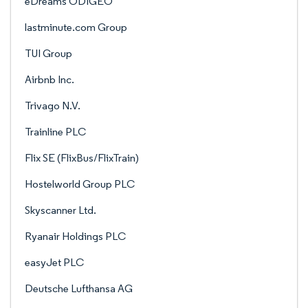
eDreams ODIGEO
lastminute.com Group
TUI Group
Airbnb Inc.
Trivago N.V.
Trainline PLC
Flix SE (FlixBus/FlixTrain)
Hostelworld Group PLC
Skyscanner Ltd.
Ryanair Holdings PLC
easyJet PLC
Deutsche Lufthansa AG