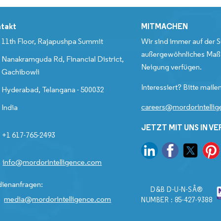
takt
MITMACHEN
11th Floor, Rajapushpa Summit
Wir sind immer auf der S
außergewöhnliches Maß 
Nanakramguda Rd, Financial District,
Neigung verfügen.
Gachibowli
Interessiert? Bitte mailen
Hyderabad, Telangana - 500032
careers@mordorintelli
India
JETZT MIT UNS IN V
+1 617-765-2493
info@mordorintelligence.com
ienanfragen:
D&B D-U-N-SÂ®
media@mordorintelligence.com
NUMBER : 85-427-9388