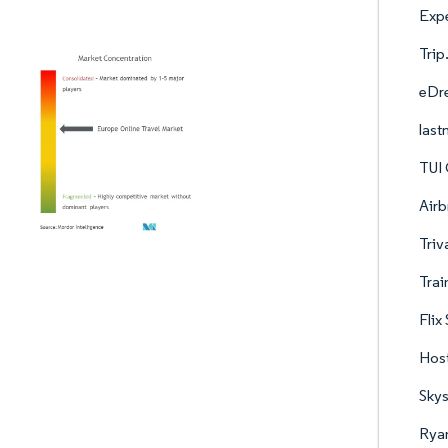
Expe
Trip
eDr
las
TUI
Airb
Triv
Trai
Flix
Hos
Skys
Rya