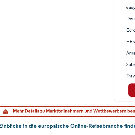
eas
Deu
Eur
HRS
Ama
Sabr
Trav
Einblicke in die europäische Online-Reisebranche fin