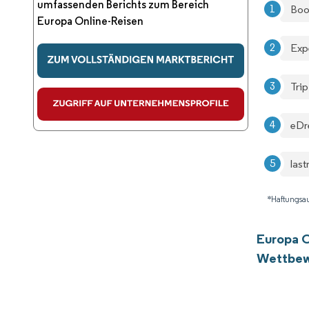
umfassenden Berichts zum Bereich
Boo
Europa Online-Reisen
Exp
Tri
eD
las
*Haftungsau
Europa O
Wettbew