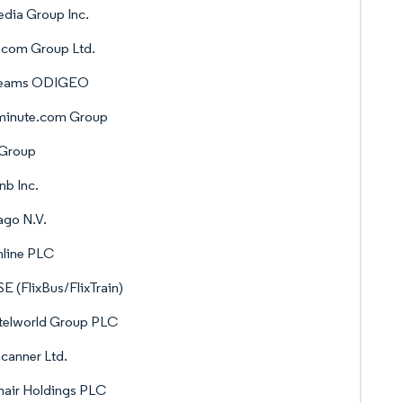
dia Group Inc.
.com Group Ltd.
eams ODIGEO
tminute.com Group
 Group
nb Inc.
ago N.V.
nline PLC
 SE (FlixBus/FlixTrain)
telworld Group PLC
canner Ltd.
nair Holdings PLC