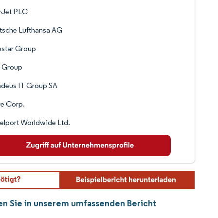
yJet PLC
tsche Lufthansa AG
ostar Group
 Group
deus IT Group SA
e Corp.
elport Worldwide Ltd.
den Sie in unserem umfassenden Bericht