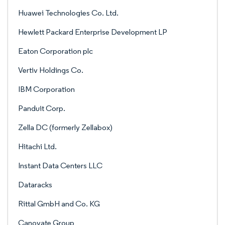
Huawei Technologies Co. Ltd.
Hewlett Packard Enterprise Development LP
Eaton Corporation plc
Vertiv Holdings Co.
IBM Corporation
Panduit Corp.
Zella DC (formerly Zellabox)
Hitachi Ltd.
Instant Data Centers LLC
Dataracks
Rittal GmbH and Co. KG
Canovate Group