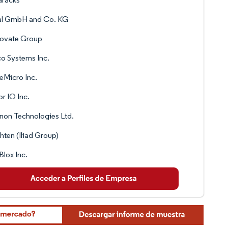
tal GmbH and Co. KG
ovate Group
o Systems Inc.
Micro Inc.
r IO Inc.
on Technologies Ltd.
hten (Iliad Group)
lox Inc.