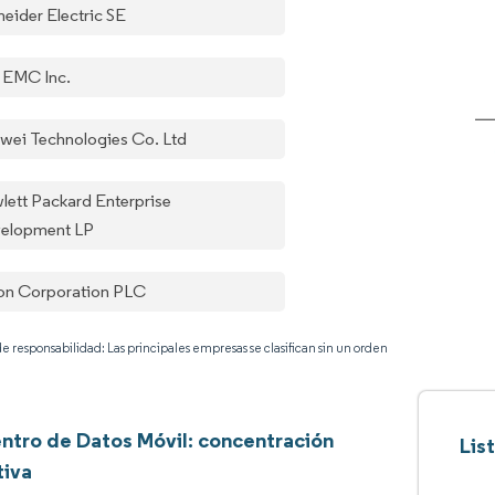
neider Electric SE
l EMC Inc.
wei Technologies Co. Ltd
lett Packard Enterprise
elopment LP
on Corporation PLC
e responsabilidad: Las principales empresas se clasifican sin un orden
ntro de Datos Móvil: concentración
Lis
tiva