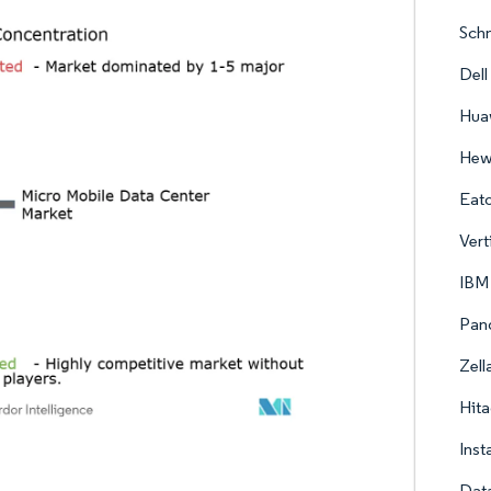
Schn
Dell
Huaw
Hewl
Eato
Vert
IBM
Pand
Zell
Hita
Inst
Dat