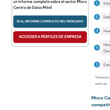
un informe completo sobre el sector Micro
Sch
Centro de Datos Móvil
Del
Hua
Hew
Dev
Eat
*Descargo d
particular
Micro Ce
competi