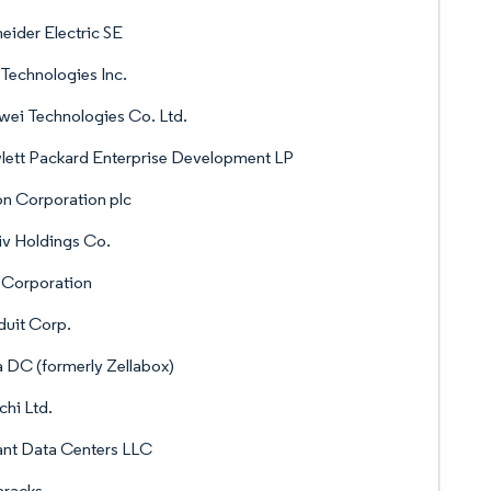
eider Electric SE
 Technologies Inc.
ei Technologies Co. Ltd.
ett Packard Enterprise Development LP
n Corporation plc
iv Holdings Co.
 Corporation
uit Corp.
a DC (formerly Zellabox)
chi Ltd.
ant Data Centers LLC
aracks