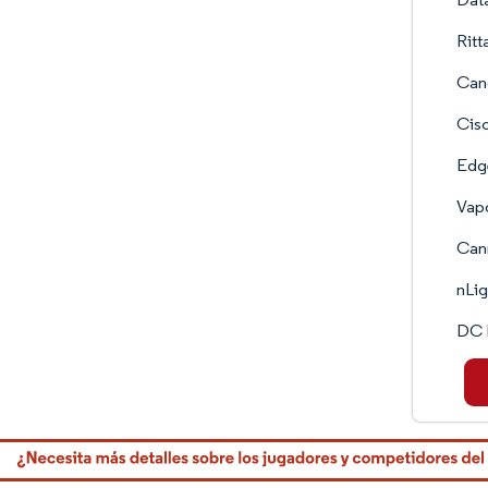
Rit
Can
Cisc
Edge
Vapo
Cann
nLig
DC B