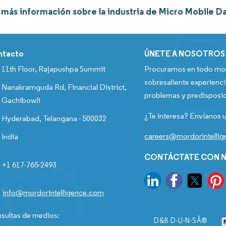
más información sobre la industria de Micro Mobile Da
ntacto
ÚNETE A NOSOTROS
11th Floor, Rajapushpa Summit
Procuramos en todo mom
sobresaliente experienci
Nanakramguda Rd, Financial District,
problemas y predisposic
Gachibowli
¿Te interesa? Envíanos u
Hyderabad, Telangana - 500032
careers@mordorintelli
India
CONTÁCTATE CON N
+1 617-765-2493
info@mordorintelligence.com
sultas de medios:
D&B D-U-N-SÂ®