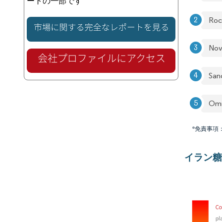
ートの一部です
Roc
Nov
San
Om
*免責事項
イラン糖