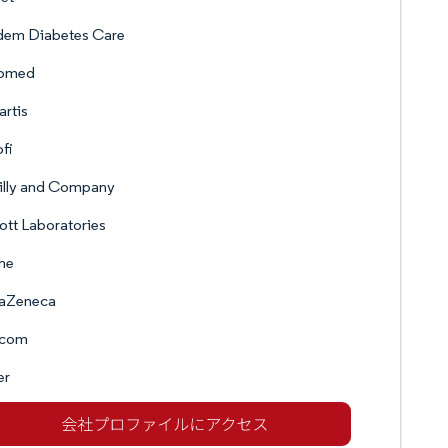
dem Diabetes Care
omed
rtis
fi
Lilly and Company
tt Laboratories
he
raZeneca
com
er