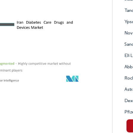
Tan
Yps
Nova
Sano
Eli 
Abbo
Roc
Ast
Dex
Pfiz