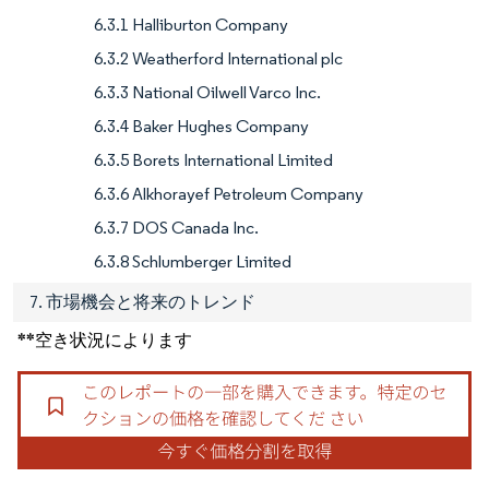
6.3.1 Halliburton Company
6.3.2 Weatherford International plc
6.3.3 National Oilwell Varco Inc.
6.3.4 Baker Hughes Company
6.3.5 Borets International Limited
6.3.6 Alkhorayef Petroleum Company
6.3.7 DOS Canada Inc.
6.3.8 Schlumberger Limited
7. 市場機会と将来のトレンド
**空き状況によります