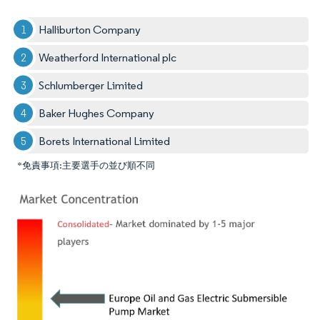
Halliburton Company
Weatherford International plc
Schlumberger Limited
Baker Hughes Company
Borets International Limited
*免責事項:主要選手の並び順不同