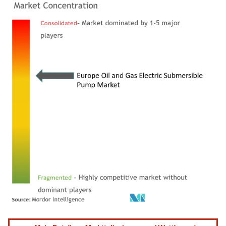
Bild © Mordor Intelligence. Wiederverwendung erfordert Namensnennung gemäß