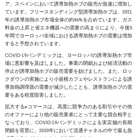
ア、スペインにおいて誘導加熱ホブの販売が急速に増加し
ています。フリースタンディング型誘導加熱ホブは、2021
年の誘導加熱ホブ市場全体の約46%を占めています。ガス
料金の上昇と省エネ機器への需要の高まりにより、今後5
年間でヨーロッパ全域における誘導加熱ホブの需要は増加
すると予想されています。
COVID-19パンデミックは、ヨーロッパの誘導加熱ホブ市
場に悪影響を及ぼしました。事業の閉鎖および経済活動の
停止が誘導加熱ホブの販売需要を妨げました。また、ロッ
クダウンの実施により小規模カフェやレストランによる誘
導加熱調理器の需要が減少したことも、誘導加熱ホブの需
要をある程度阻害しました。
拡大するeコマースは、高度に競争力のある割引やその他
のオファーにより他の販売業者にとって主要な競合相手と
なっており、COVID-19パンデミックによる実店舗の長期
閉鎖を背景に、2020年において流通チャネルの中で最も急