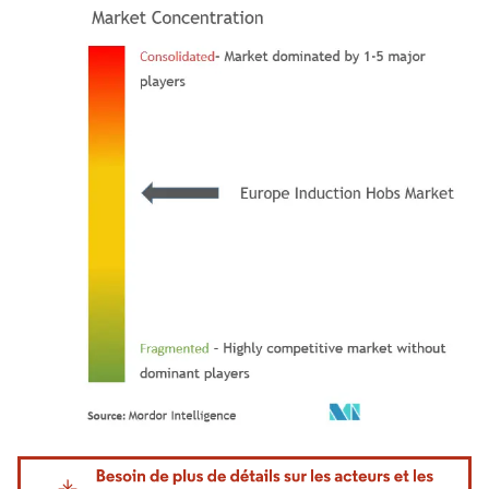
Image © Mordor Intelligence. La réutilisation nécessite une attribution sous CC BY 4.