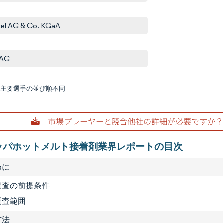
el AG & Co. KGaA
 AG
:主要選手の並び順不同
画像 © M
ッパホットメルト接着剤業界レポートの目次
めに
1 調査の前提条件
 調査範囲
方法