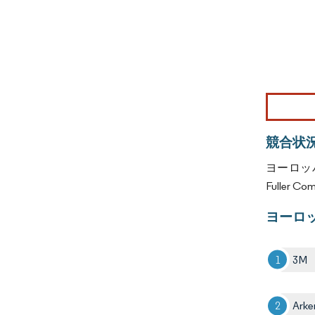
画像 © Mo
競合状
ヨーロッ
Fuller 
ヨーロ
3M
Ark