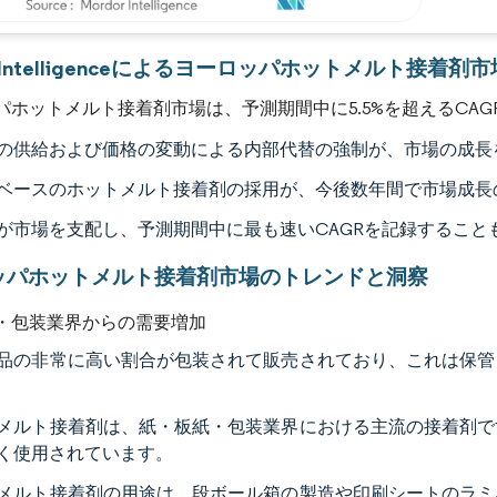
画像 © Mordor Intelligence。再利用にはCC BY 4.0の表示が必要です。
or Intelligenceによるヨーロッパホットメルト接着剤
パホットメルト接着剤市場は、予測期間中に5.5%を超えるCA
の供給および価格の変動による内部代替の強制が、市場の成長
ベースのホットメルト接着剤の採用が、今後数年間で市場成長
が市場を支配し、予測期間中に最も速いCAGRを記録すること
ッパホットメルト接着剤市場のトレンドと洞察
・包装業界からの需要増加
品の非常に高い割合が包装されて販売されており、これは保管
メルト接着剤は、紙・板紙・包装業界における主流の接着剤で
く使用されています。
メルト接着剤の用途は、段ボール箱の製造や印刷シートのラミ