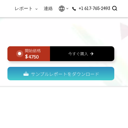
レポート
連絡
+1 617-765-2493
4750