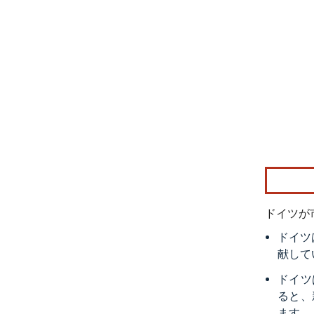
画像 © Mo
ドイツが
ドイツ
献して
ドイツ
ると、
ます。