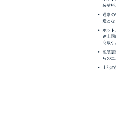
装材料
通常の
造とな
ホット
途上国
商取引
包装需
らのエ
上記の