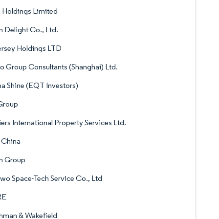
 Holdings Limited
 Delight Co., Ltd.
ersey Holdings LTD
o Group Consultants (Shanghai) Ltd.
a Shine (EQT Investors)
 Group
iers International Property Services Ltd.
 China
n Group
o Space-Tech Service Co., Ltd
RE
hman & Wakefield