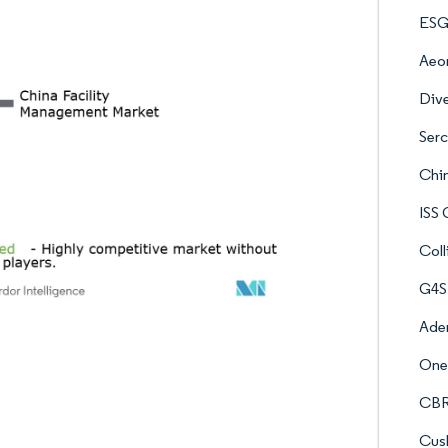
ESG
Aeon
Div
Serc
Chin
ISS
Coll
G4S
Ade
Onew
CB
Cus