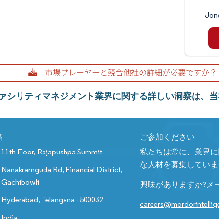
Jone
ァシリティマネジメント業界に関する詳しい洞察は、当
絡
ご参加ください
11th Floor, Rajapushpa Summit
私たちは常に、業界に
な人材を募集していま
Nanakramguda Rd, Financial District,
Gachibowli
興味がありますか?メ
Hyderabad, Telangana - 500032
careers@mordorintelli
India