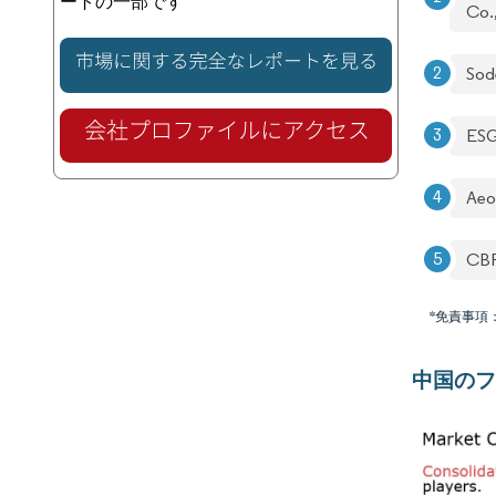
ートの一部です
Co.,
Sod
ESG
Aeo
CB
*免責事項
中国のフ