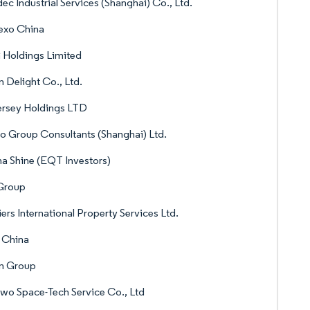
ec Industrial Services (Shanghai) Co., Ltd.
exo China
 Holdings Limited
 Delight Co., Ltd.
ersey Holdings LTD
o Group Consultants (Shanghai) Ltd.
a Shine (EQT Investors)
 Group
iers International Property Services Ltd.
 China
n Group
o Space-Tech Service Co., Ltd