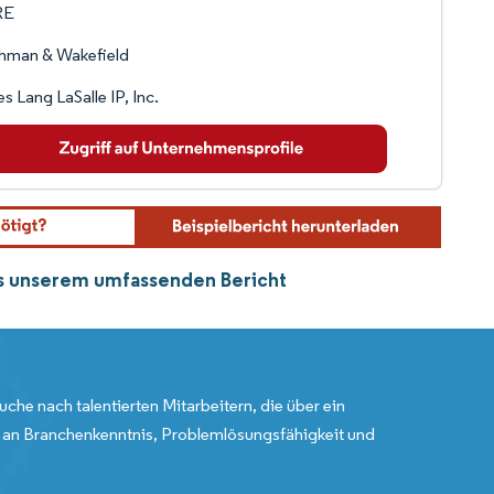
RE
hman & Wakefield
s Lang LaSalle IP, Inc.
us unserem umfassenden Bericht
uche nach talentierten Mitarbeitern, die über ein
an Branchenkenntnis, Problemlösungsfähigkeit und