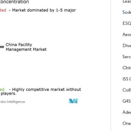
Lead
Sod
ESG
Aeon
Div
Serc
Chin
ISS
Coll
G4S
Ade
Onew