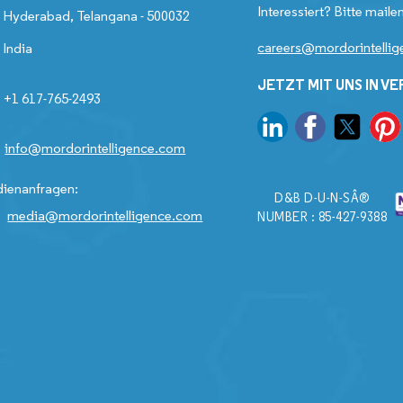
Interessiert? Bitte mailen
Hyderabad, Telangana - 500032
careers@mordorintelli
India
JETZT MIT UNS IN V
+1 617-765-2493
info@mordorintelligence.com
ienanfragen:
D&B D-U-N-SÂ®
media@mordorintelligence.com
NUMBER : 85-427-9388