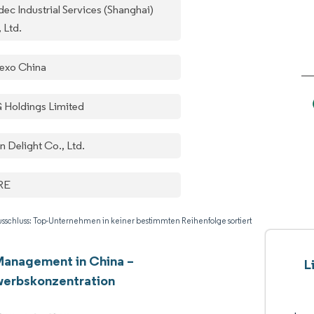
dec Industrial Services (Shanghai)
 Ltd.
exo China
 Holdings Limited
n Delight Co., Ltd.
RE
sschluss: Top-Unternehmen in keiner bestimmten Reihenfolge sortiert
 Management in China –
L
erbskonzentration