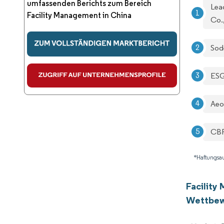
umfassenden Berichts zum Bereich
Lea
Facility Management in China
Co.,
Sod
ESG
Aeo
CB
*Haftungsau
Facility
Wettbew