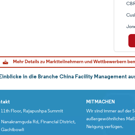
CB
Cus
Jone
Einblicke in die Branche China Facility Management a
takt
MITMACHEN
11th Floor, Rajapushpa Summit
Wir sind immer auf der S
außergewöhnliches Maß 
Nanakramguda Rd, Financial District,
Neigung verfügen.
Gachibowli