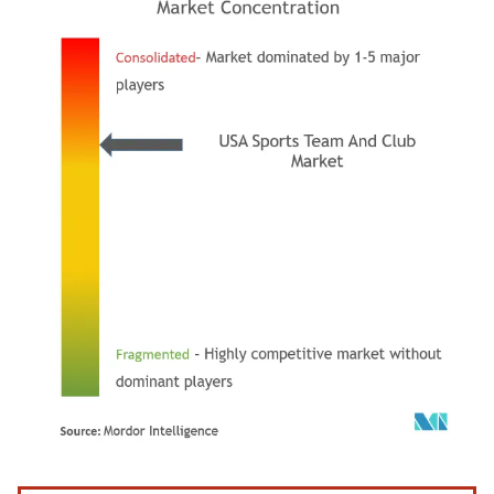
Image © Mordor Intelligence. La réutilisation nécessite une attribution sous CC BY 4.