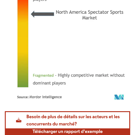
Image © Mordor Intelligence. La réutilisation nécessite une attribution sous CC BY 4.