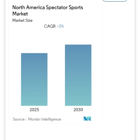
Image © Mordor Intelligence. La réutilisation nécessite une attribution sous CC BY