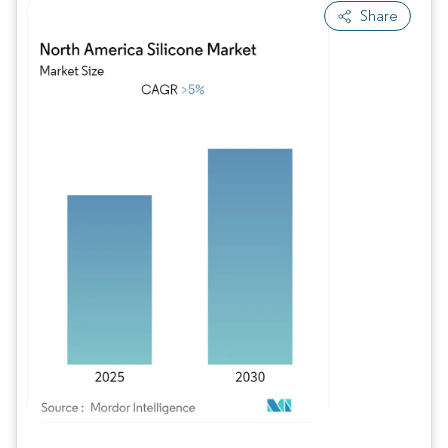
Share
Image © Mordor Intelligence. La réutilisation nécessite une attribution sous CC BY