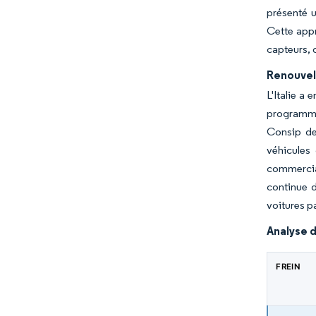
présenté u
Cette appr
capteurs, 
Renouvel
L'Italie a
programme 
Consip dev
véhicules
commercial
continue d
voitures pa
Analyse d
FREIN