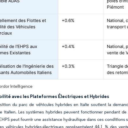
ible ADAS
pôles d'in
Piémont
llement des Flottes et
+0.6%
National, 
lité des Véhicules
transport 
ciaux
ilité de l'EHPS aux
+0.4%
National, 
rmes Existantes
vente de 
isation de l'Ingénierie des
+0.3%
Triangle d
nts Automobiles Italiens
des retomb
rdor Intelligence
ilité avec les Plateformes Électriques et Hybrides
ition du parc de véhicules hybrides en Italie soutient la demand
ue italien. Les systèmes hybrides peuvent fonctionner pendant de
EHPS peut fournir une assistance hydraulique dans ces conditions s
Les véhicules hybrides-électriques représentaient 44,1 % des ven