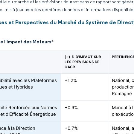
taille du marché et les prévisions figurant dans ce rapport sont géné
ce, mis à jour avec les dernières données et informations disponible
es et Perspectives du Marché du Système de Direct
de l'Impact des Moteurs
*
(~) % D'IMPACT SUR
PERTINENC
LES PRÉVISIONS DE
CAGR
bilité avec les Plateformes
+1.2%
National, 
ques et Hybrides
production
Romagne
ité Renforcée aux Normes
+0.9%
Mandat à l
et d'Efficacité Énergétique
d'exécutio
ce à la Direction
+0.7%
National, 