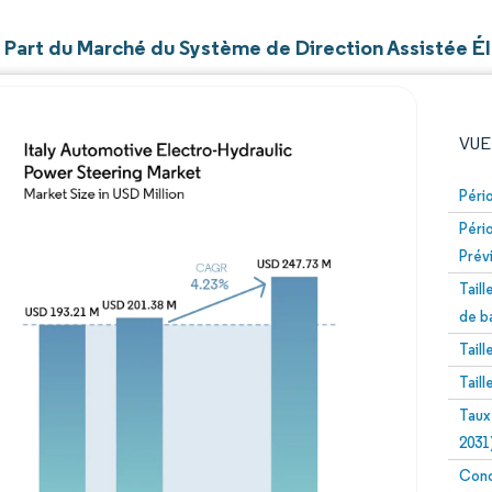
t Part du Marché du Système de Direction Assistée É
VUE
Péri
Péri
Prév
Tail
de b
Tail
Image © Mordor Intelligence. La réutilisation nécessite un
Tail
Taux
2031
Conc