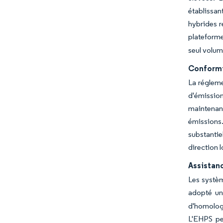
établissan
hybrides r
plateforme
seul volum
Conformi
La régleme
d'émissio
maintenan
émissions
substanti
direction 
Assistan
Les systèm
adopté un
d'homolog
L'EHPS peu