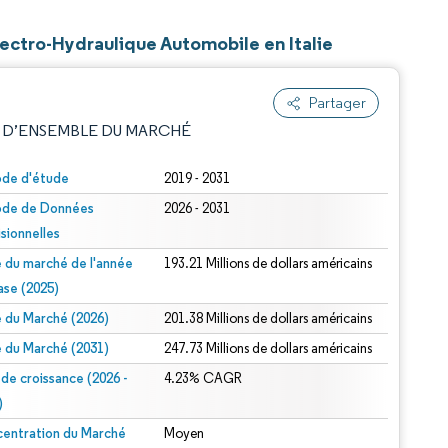
lectro-Hydraulique Automobile en Italie
Partager
 D’ENSEMBLE DU MARCHÉ
ode d'étude
2019 - 2031
ode de Données
2026 - 2031
isionnelles
le du marché de l'année
193.21 Millions de dollars américains
ase (2025)
le du Marché (2026)
201.38 Millions de dollars américains
e attribution sous CC BY 4.0.
le du Marché (2031)
247.73 Millions de dollars américains
 de croissance (2026 -
4.23% CAGR
)
entration du Marché
Moyen