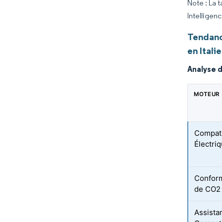
Note : La 
Intelligen
Tendanc
en Italie
Analyse 
MOTEUR
Compati
Électri
Conform
de CO2 
Assistan