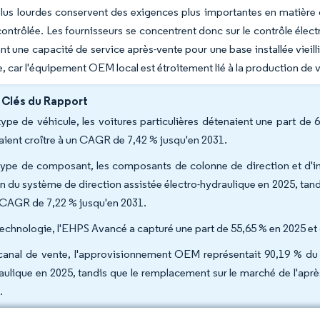
lus lourdes conservent des exigences plus importantes en matière 
contrôlée. Les fournisseurs se concentrent donc sur le contrôle élec
t une capacité de service après-vente pour une base installée vieill
, car l'équipement OEM local est étroitement lié à la production de vé
 Clés du Rapport
type de véhicule, les voitures particulières détenaient une part de 6
aient croître à un CAGR de 7,42 % jusqu'en 2031.
type de composant, les composants de colonne de direction et d'in
ien du système de direction assistée électro-hydraulique en 2025, tan
 CAGR de 7,22 % jusqu'en 2031.
technologie, l'EHPS Avancé a capturé une part de 55,65 % en 2025 et 
canal de vente, l'approvisionnement OEM représentait 90,19 % du m
aulique en 2025, tandis que le remplacement sur le marché de l'apr
.