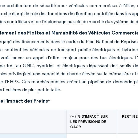
ne architecture de sécurité pour véhicules commerciaux à Milan, 
oche élargit le rôle des fonctions de direction contrôlée dans les a
des contrôleurs et de l'étalonnage au sein du marché du système de di
lement des Flottes et Maniabilité des Véhicules Commerci
 engagé des financements dans le cadre du Plan National de Reprise 
soutient les véhicules de transport public électriques et hybride
rait lancer un appel d'offres majeur pour des bus électriques. L'I
 de fret au GNC, hybrides et électriques dépassant des seuils de
es privilégient une capacité de charge élevée sur la crémaillère et 
e l'EHPS. Ces marchés publics créent un pipeline de demande plus 
rticulières de plus petite taille.
e l'Impact des Freins
*
(~) % D'IMPACT SUR
PERTIN
LES PRÉVISIONS DE
CAGR