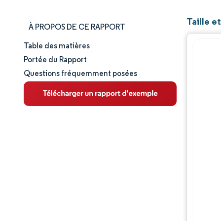
Taille e
À PROPOS DE CE RAPPORT
Table des matières
Taille et part de marché
Portée du Rapport
Questions fréquemment posées
Analyse du marché
Tendances et perspectives
Analyse des segments
Analyse géographique
Paysage concurrentiel
Acteurs majeurs
Évolutions de l'industrie