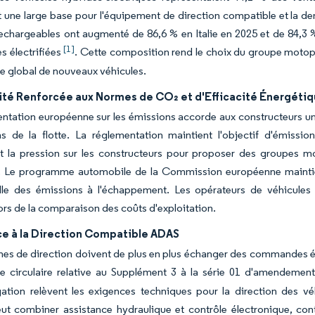
t une large base pour l'équipement de direction compatible et la d
echargeables ont augmenté de 86,6 % en Italie en 2025 et de 84,3 %
[1]
s électrifiées
. Cette composition rend le choix du groupe moto
e global de nouveaux véhicules.
té Renforcée aux Normes de CO₂ et d'Efficacité Énergéti
ntation européenne sur les émissions accorde aux constructeurs une
ns de la flotte. La réglementation maintient l'objectif d'émissi
t la pression sur les constructeurs pour proposer des groupes mo
. Le programme automobile de la Commission européenne maintient
elle des émissions à l'échappement. Les opérateurs de véhicules
lors de la comparaison des coûts d'exploitation.
ce à la Direction Compatible ADAS
es de direction doivent de plus en plus échanger des commandes élec
e circulaire relative au Supplément 3 à la série 01 d'amendeme
ation relèvent les exigences techniques pour la direction des v
t combiner assistance hydraulique et contrôle électronique, cont