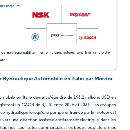
© Mordor Intelligence. La réutilisation nécessite une attribution sous CC BY 4.0.
urs majeurs
 de non-responsabilité : les principaux acteurs sont triés sans ordre
ulier
-Hydraulique Automobile en Italie par Mordor
omobile en Italie devrait s'étendre de 193,2 millions USD en
registrant un CAGR de 4,2 % entre 2026 et 2031. Les groupes
ce hydraulique lorsqu'une pompe entraînée par le moteur est
e vers une direction assistée entièrement électrique dans les
citadines. Les flottes commerciales, les bus et les plateformes