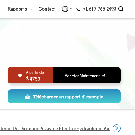
Rapports
Contact
+1 617-765-2493
4750
tème De Direction Assistée Électro-Hydraulique Automobile En 