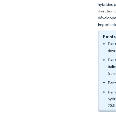
hybrides p
direction 
développan
importante
Points
Par 
devr
Par 
ital
à un
Par 
Par 
hydr
2031