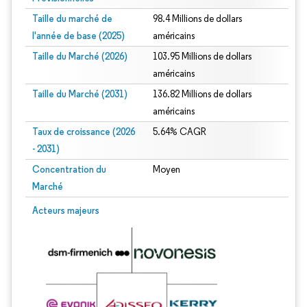
Taille du marché de
98.4 Millions de dollars
l'année de base (2025)
américains
Taille du Marché (2026)
103.95 Millions de dollars
américains
Taille du Marché (2031)
136.82 Millions de dollars
américains
Taux de croissance (2026
5.64% CAGR
- 2031)
Concentration du
Moyen
Marché
Image © Mordor Intelligence. La réutilisation nécessite une attribution sous CC 
Acteurs majeurs