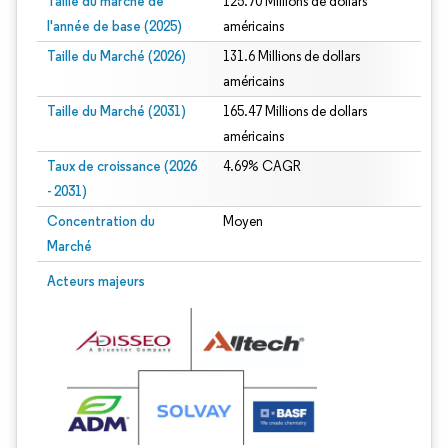
Taille du marché de
125.70 Millions de dollars
l'année de base (2025)
américains
Taille du Marché (2026)
131.6 Millions de dollars
américains
Taille du Marché (2031)
165.47 Millions de dollars
américains
Taux de croissance (2026
4.69% CAGR
- 2031)
Concentration du
Moyen
Marché
Image © Mordor Intelligence. La réutilisation nécessite une attribution sous CC 
Acteurs majeurs