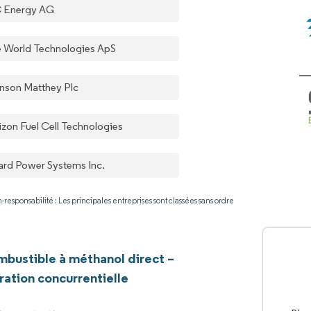
 Energy AG
e World Technologies ApS
nson Matthey Plc
izon Fuel Cell Technologies
lard Power Systems Inc.
-responsabilité : Les principales entreprises sont classées sans ordre
ombustible à méthanol direct –
ation concurrentielle