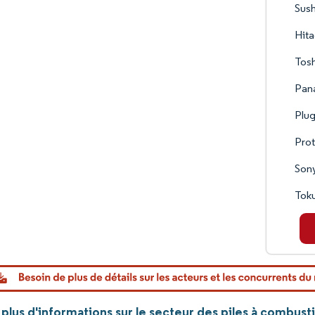
Sush
Hita
Tosh
Pan
Plug
Pro
Sony
Tok
lus d'informations sur le secteur des piles à combust