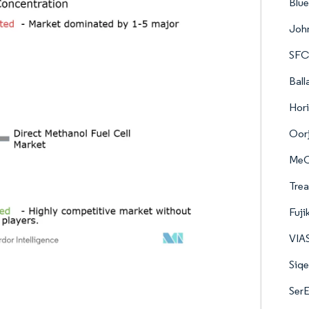
Blue
Joh
SFC
Ball
Hori
Oorj
MeO
Trea
Fuji
VIA
Siq
Ser