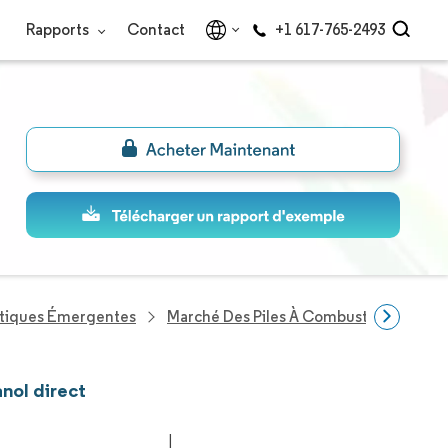
Rapports
Contact
+1 617-765-2493
étiques Émergentes
Marché Des Piles À Combustible Au Mét
anol direct