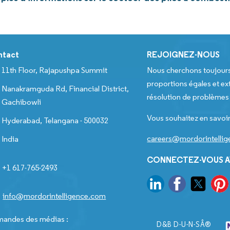
ntact
REJOIGNEZ-NOUS
11th Floor, Rajapushpa Summit
Nous cherchons toujour
proportions égales et ext
Nanakramguda Rd, Financial District,
résolution de problèmes e
Gachibowli
Vous souhaitez en savoir
Hyderabad, Telangana - 500032
careers@mordorintelli
India
CONNECTEZ-VOUS A
+1 617-765-2493
info@mordorintelligence.com
andes des médias :
D&B D-U-N-SÂ®