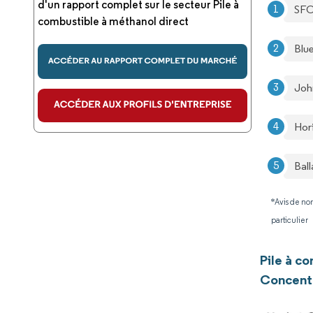
d'un rapport complet sur le secteur Pile à
SFC
combustible à méthanol direct
Blu
Joh
Hor
Bal
*Avis de non
particulier
Pile à c
Concentr