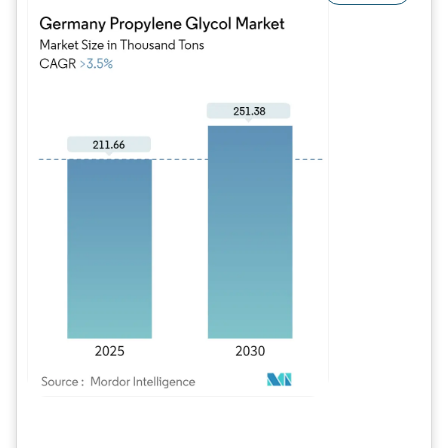
Image © Mordor Intelligence. La réutilisation nécessite une attribution sous CC BY