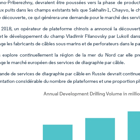
no-Priberezhny, devraient être poussées vers la phase de product
x puits dans les champs existants tels que Sakhalin-1, Chayvo, le
e découverte, ce qui générera une demande pour le marché des servi
l 2018, un opérateur de plateforme chinois a annoncé la découver
et le développement du champ Vladimir Filanovsky par Lukoil dans l
ge les fabricants de câbles sous-marins et de perforateurs dans le p
 explore continuellement la région de la mer du Nord car elle pr
ge le marché européen des services de diagraphie par câble.
nde de services de diagraphie par câble en Russie devrait continue
ntation considérable du nombre de plateformes et une proportion plus