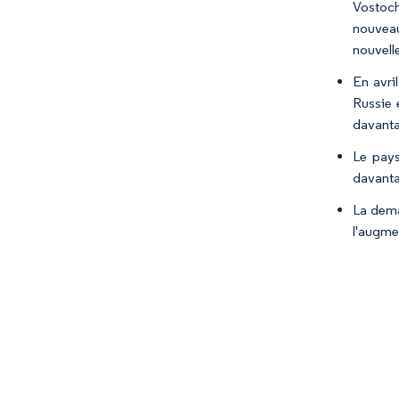
Vostoch
nouveau
nouvell
En avri
Russie 
davanta
Le pays
davanta
La dema
l'augme