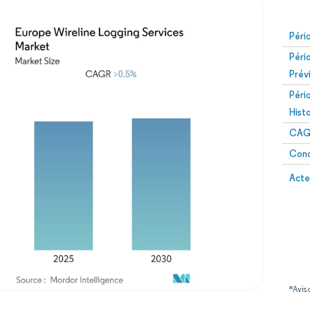
Péri
Péri
Prév
Péri
Hist
CAG
Conc
Acte
*Avis 
Image © Mordor Intelligence. La réutilisation nécessite une attribution sous CC BY 4.0