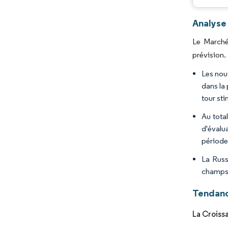
Analyse
Le Marché
prévision.
Les nou
dans la
tour sti
Au tota
d'évalu
période
La Russ
champs 
Tendanc
La Croiss