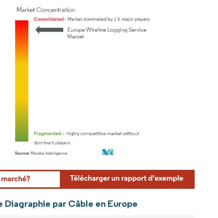
rdor Intelligence. La réutilisation nécessite une attribution sous CC BY 4.0.
de Diagraphie par Câble en Europe