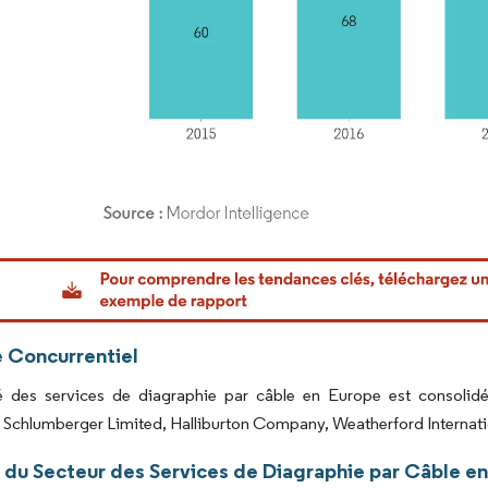
or Intelligence. La réutilisation nécessite une attribution sous CC BY 4.0.
 Concurrentiel
 des services de diagraphie par câble en Europe est consolidé.
chlumberger Limited, Halliburton Company, Weatherford Internationa
 du Secteur des Services de Diagraphie par Câble e