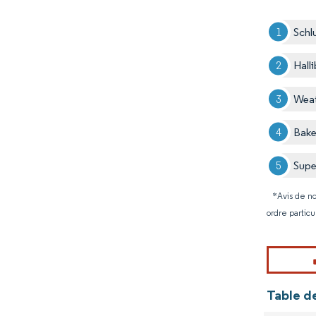
Schl
Hall
Weat
Bak
Supe
*Avis de no
ordre particu
Table d