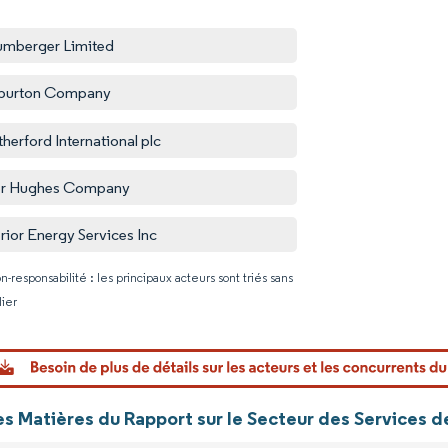
umberger Limited
iburton Company
herford International plc
er Hughes Company
rior Energy Services Inc
n-responsabilité : les principaux acteurs sont triés sans
lier
Image © Mo
es Matières du Rapport sur le Secteur des Services 