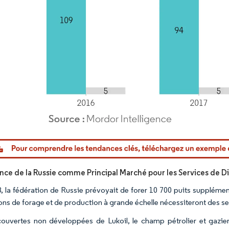
or Intelligence. La réutilisation nécessite une attribution sous CC BY 4.0.
ce de la Russie comme Principal Marché pour les Services de D
, la fédération de Russie prévoyait de forer 10 700 puits supplément
ons de forage et de production à grande échelle nécessiteront des se
ouvertes non développées de Lukoil, le champ pétrolier et gazi