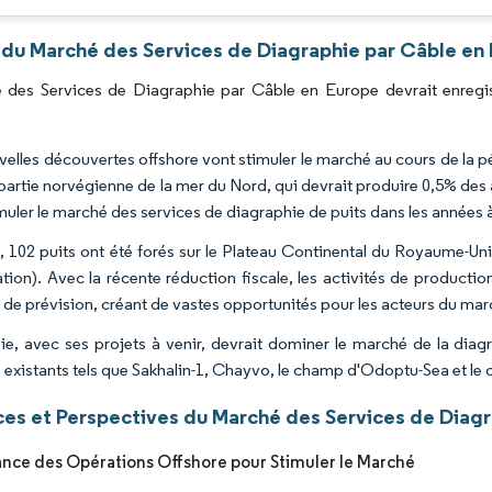
 du Marché des Services de Diagraphie par Câble en 
 des Services de Diagraphie par Câble en Europe devrait enregi
velles découvertes offshore vont stimuler le marché au cours de la
 partie norvégienne de la mer du Nord, qui devrait produire 0,5% de
muler le marché des services de diagraphie de puits dans les années à
l, 102 puits ont été forés sur le Plateau Continental du Royaume-U
ation). Avec la récente réduction fiscale, les activités de produc
 de prévision, créant de vastes opportunités pour les acteurs du mar
ie, avec ses projets à venir, devrait dominer le marché de la diag
existants tels que Sakhalin-1, Chayvo, le champ d'Odoptu-Sea et le
es et Perspectives du Marché des Services de Diagr
ance des Opérations Offshore pour Stimuler le Marché