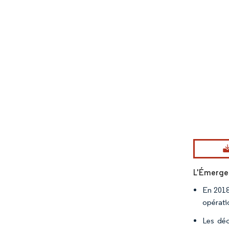
Image © Mord
L'Émergen
En 2018
opérati
Les déc