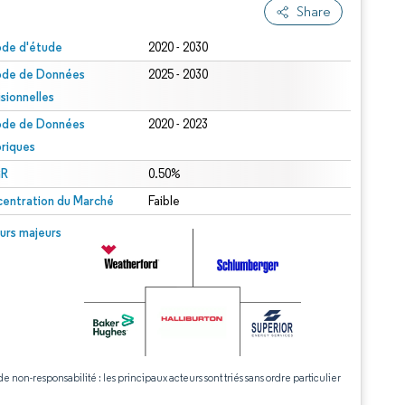
Share
ode d'étude
2020 - 2030
ode de Données
2025 - 2030
isionnelles
ode de Données
2020 - 2023
oriques
R
0.50%
entration du Marché
Faible
urs majeurs
de non-responsabilité : les principaux acteurs sont triés sans ordre particulier
.