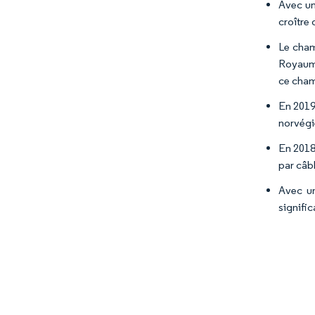
Avec un
croître 
Le cham
Royaume
ce cham
En 2019
norvégie
En 2018
par câb
Avec un
signifi