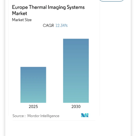
Image © Mordor Intelligence. La réutilisation nécessite une attribution sous CC BY